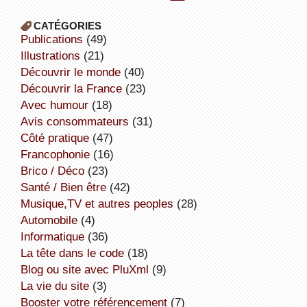
CATÉGORIES
publications
(49)
illustrations
(21)
découvrir le monde
(40)
découvrir la France
(23)
avec humour
(18)
avis consommateurs
(31)
côté pratique
(47)
Francophonie
(16)
Brico / Déco
(23)
Santé / Bien être
(42)
Musique,TV et autres peoples
(28)
Automobile
(4)
informatique
(36)
la tête dans le code
(18)
Blog ou site avec PluXml
(9)
la vie du site
(3)
booster votre référencement
(7)