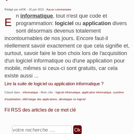
Rédigé par refOK -
16 juin 2015
-
Aucun commentaire
n
informatique
, tout n'est que code et
E
programmation:
logiciel
ou
application
divers
sont désormais devenus totalement
incontournables de nos jours. Encore faut-il
réellement savoir exactement ce que cela signifie et,
surtout, savoir faire le bon choix lors de l'acquisition
d'un logiciel informatique ou d'une application pour
mobile, mêmes si ceux-ci sont gratuits, car cela
existe aussi ...
Lire la suite de logiciel ou application informatique ?
Classé dans :
informatique
- Mots clés :
logiciel informatique
,
application informatique
,
système
d'exploitation
,
télécharger des applications
,
développer un logiciel
Fil RSS des articles de ce mot clé