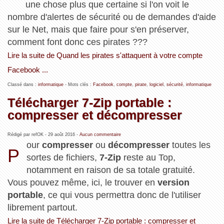
une chose plus que certaine si l'on voit le
nombre d'alertes de sécurité ou de demandes d'aide
sur le Net, mais que faire pour s'en préserver,
comment font donc ces pirates ???
Lire la suite de Quand les pirates s'attaquent à votre compte
Facebook ...
Classé dans :
informatique
- Mots clés :
Facebook
,
compte
,
pirate
,
logiciel
,
sécurité
,
informatique
Télécharger 7-Zip portable :
compresser et décompresser
Rédigé par refOK -
29 août 2016
-
Aucun commentaire
our
compresser
ou
décompresser
toutes les
P
sortes de fichiers,
7-Zip
reste au Top,
notamment en raison de sa totale gratuité.
Vous pouvez même, ici, le trouver en
version
portable
, ce qui vous permettra donc de l'utiliser
librement partout.
Lire la suite de Télécharger 7-Zip portable : compresser et