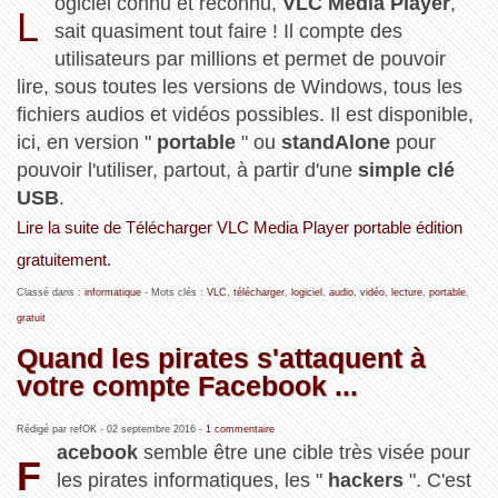
ogiciel connu et reconnu,
VLC Media Player
,
L
sait quasiment tout faire ! Il compte des
utilisateurs par millions et permet de pouvoir
lire, sous toutes les versions de Windows, tous les
fichiers audios et vidéos possibles. Il est disponible,
ici, en version "
portable
" ou
standAlone
pour
pouvoir l'utiliser, partout, à partir d'une
simple clé
USB
.
Lire la suite de Télécharger VLC Media Player portable édition
gratuitement.
Classé dans :
informatique
- Mots clés :
VLC
,
télécharger
,
logiciel
,
audio
,
vidéo
,
lecture
,
portable
,
gratuit
Quand les pirates s'attaquent à
votre compte Facebook ...
Rédigé par refOK -
02 septembre 2016
-
1 commentaire
acebook
semble être une cible très visée pour
F
les pirates informatiques, les "
hackers
". C'est