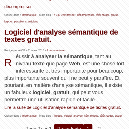
décompresser
Classé dans :
informatique
- Mots clés :
7-Zip
,
compresser
,
décompresser
,
télécharger
,
gratuit
,
logiciel
,
portable
,
standalone
Logiciel d'analyse sémantique de
textes gratuit.
Rédigé par refOK -
31 mars 2016
-
1 commentaire
éussir à
analyser la sémantique
, tant au
R
niveau
texte
que page
Web
, est une chose fort
intéressante et très importante pour beaucoup,
plus importante souvent qu'il ne peut y paraître. Et
pourtant, en matière d'analyse sémantique, il existe
un fabuleux
logiciel
,
gratuit
, qui peut vous
permettre une utilisation rapide et facile ...
Lire la suite de Logiciel d'analyse sémantique de textes gratuit.
Classé dans :
informatique
- Mots clés :
Tropes
,
logiciel
,
analyse
,
sémantique
,
télécharger
,
gratuit
Page 2 sur 2
précédente
1
2