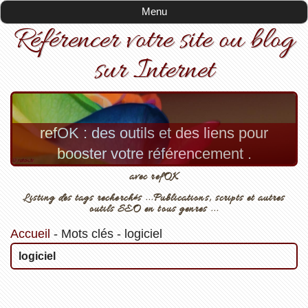
Menu
Référencer votre site ou blog
sur Internet
refOK : des outils et des liens pour
booster votre référencement .
avec refOK
Listing des tags recherchés ...Publications, scripts et autres
outils SEO en tous genres ...
Accueil
-
Mots clés
-
logiciel
logiciel