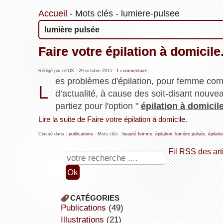
Accueil
-
Mots clés
-
lumiere-pulsee
lumière pulsée
Faire votre épilation à domicile
Rédigé par refOK -
29 octobre 2015
-
1 commentaire
es problèmes d'épilation, pour femme co
L
d’actualité, à cause des soit-disant nouvea
partiez pour l'option "
épilation à domicil
Lire la suite de Faire votre épilation à domicile.
Classé dans :
publications
- Mots clés :
beauté femme
,
épilation
,
lumière pulsée
,
épilati
Fil RSS des art
CATÉGORIES
publications
(49)
illustrations
(21)