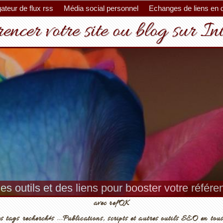
ateur de flux rss
Média social personnel
Echanges de liens en 
encer votre site ou blog sur In
es outils et des liens pour booster votre référ
avec refOK
s tags recherchés ...Publications, scripts et autres outils SEO en tous