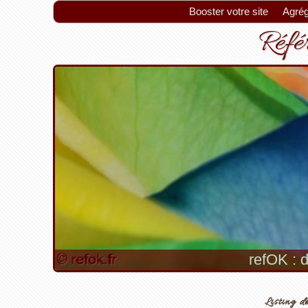
Booster votre site
Agrég
Référ
refOK : d
Listing de