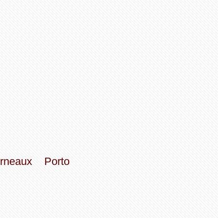
rneaux
Porto