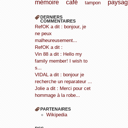
mémoire
café
paysag
tampon
DERNIERS
COMMENTAIRES
refOK a dit : bonjour, je
ne peux
malheureusement...
refOK a dit :
Vin 88 a dit : Hello my
family member! I wish to
s...
VIDAL a dit : bonjour je
recherche un reparateur ...
Jolie a dit : Merci pour cet
hommage à la robe...
PARTENAIRES
wikipedia