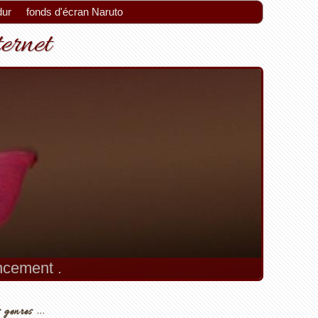
dur
fonds d'écran Naruto
ternet
encement .
 genres ...