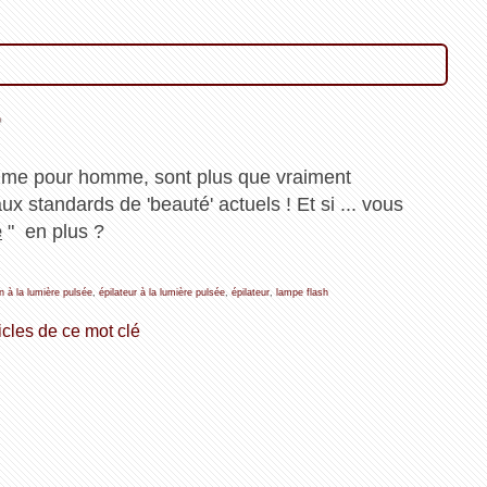
.
mme pour homme, sont plus que vraiment
ux standards de 'beauté' actuels ! Et si ... vous
e
" en plus ?
on à la lumière pulsée
,
épilateur à la lumière pulsée
,
épilateur
,
lampe flash
icles de ce mot clé