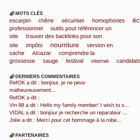
MOTS CLÉS
éc
escarpin
chêne
sécuriser
homophones
professionnel
outils pour référencer un
site
trouver des backlinks pour son
nourriture
site
impôts
version en
cache
Alcazar
comprendre la
grossesse
sauge
festival
internet
candidat
DERNIERS COMMENTAIRES
refOK a dit : bonjour, je ne peux
malheureusement...
refOK a dit :
Vin 88 a dit : Hello my family member! I wish to s...
VIDAL a dit : bonjour je recherche un reparateur ...
Jolie a dit : Merci pour cet hommage à la robe...
PARTENAIRES