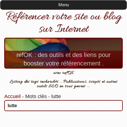
Menu
Référencer votre site ou blog
sur Internet
refOK : des outils et des liens pour
booster votre référencement .
avec refOK
Listing des tags recherchés ...Publications, scripts et autres
outils SEO en tous genres ...
Accueil
-
Mots clés
-
lutte
lutte