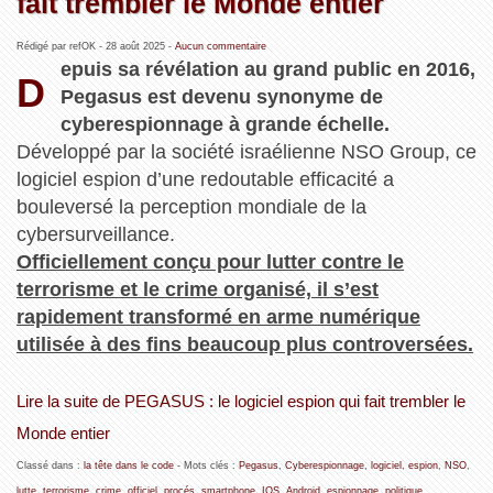
fait trembler le Monde entier
Rédigé par refOK -
28 août 2025
-
Aucun commentaire
epuis sa révélation au grand public en 2016,
D
Pegasus est devenu synonyme de
cyberespionnage à grande échelle.
Développé par la société israélienne NSO Group, ce
logiciel espion d’une redoutable efficacité a
bouleversé la perception mondiale de la
cybersurveillance.
Officiellement conçu pour lutter contre le
terrorisme et le crime organisé, il s’est
rapidement transformé en arme numérique
utilisée à des fins beaucoup plus controversées.
Lire la suite de PEGASUS : le logiciel espion qui fait trembler le
Monde entier
Classé dans :
la tête dans le code
- Mots clés :
Pegasus
,
Cyberespionnage
,
logiciel
,
espion
,
NSO
,
lutte
,
terrorisme
,
crime
,
officiel
,
procés
,
smartphone
,
IOS
,
Android
,
espionnage
,
politique
,