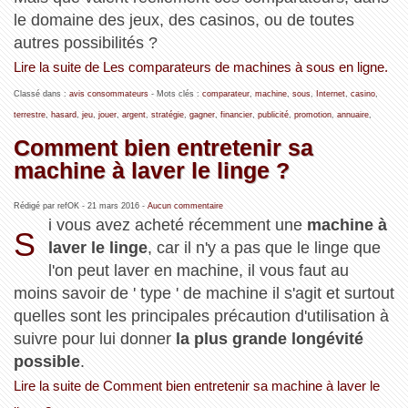
le domaine des jeux, des casinos, ou de toutes
autres possibilités ?
Lire la suite de Les comparateurs de machines à sous en ligne.
Classé dans :
avis consommateurs
- Mots clés :
comparateur
,
machine
,
sous
,
Internet
,
casino
,
terrestre
,
hasard
,
jeu
,
jouer
,
argent
,
stratégie
,
gagner
,
financier
,
publicité
,
promotion
,
annuaire
,
Comment bien entretenir sa
machine à laver le linge ?
Rédigé par refOK -
21 mars 2016
-
Aucun commentaire
i vous avez acheté récemment une
machine à
S
laver le linge
, car il n'y a pas que le linge que
l'on peut laver en machine, il vous faut au
moins savoir de ' type ' de machine il s'agit et surtout
quelles sont les principales précaution d'utilisation à
suivre pour lui donner
la plus grande longévité
possible
.
Lire la suite de Comment bien entretenir sa machine à laver le