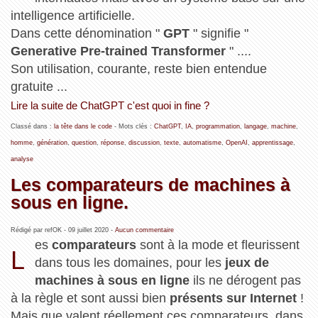
intelligence artificielle.
Dans cette dénomination "
GPT
" signifie "
Generative Pre-trained Transformer
" ....
Son utilisation, courante, reste bien entendue
gratuite ...
Lire la suite de ChatGPT c'est quoi in fine ?
Classé dans :
la tête dans le code
- Mots clés :
ChatGPT
,
IA
,
programmation
,
langage
,
machine
,
homme
,
génération
,
question
,
réponse
,
discussion
,
texte
,
automatisme
,
OpenAI
,
apprentissage
,
analyse
Les comparateurs de machines à
sous en ligne.
Rédigé par refOK -
09 juillet 2020
-
Aucun commentaire
es
comparateurs
sont à la mode et fleurissent
L
dans tous les domaines, pour les
jeux de
machines à sous en ligne
ils ne dérogent pas
à la règle et sont aussi bien
présents sur Internet
!
Mais que valent réellement ces comparateurs, dans