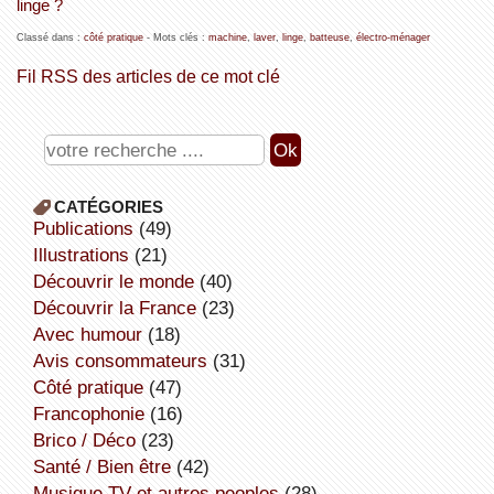
linge ?
Classé dans :
côté pratique
- Mots clés :
machine
,
laver
,
linge
,
batteuse
,
électro-ménager
Fil RSS des articles de ce mot clé
CATÉGORIES
publications
(49)
illustrations
(21)
découvrir le monde
(40)
découvrir la France
(23)
avec humour
(18)
avis consommateurs
(31)
côté pratique
(47)
Francophonie
(16)
Brico / Déco
(23)
Santé / Bien être
(42)
Musique,TV et autres peoples
(28)