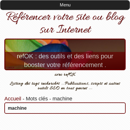
Menu
Référencer votre site ou blog
sur Internet
refOK : des outils et des liens pour
booster votre référencement .
avec refOK
Listing des tags recherchés ...Publications, scripts et autres
outils SEO en tous genres ...
Accueil
-
Mots clés
-
machine
machine