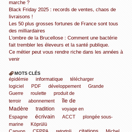
marche ?
Black Friday 2025 : records de ventes, chaos de
livraisons !
Les 50 plus grosses fortunes de France sont tous
des milliardaires
L'ombre de la Brucellose : Comment une bactérie
fait trembler les éleveurs et la santé publique.
Ce métier peut vous rendre riche dans les années à
venir
MOTS CLÉS
informatique
épidémie
télécharger
logiciel
PDF
développement
Grande
Guerre
roulette
produit de
île de
terroir
abonnement
Madère
tradition
voyage en
écrivain
Espagne
ACCT
plongée sous-
marine
Köprülü
citations
Canyon
CFPPA
retortoli
Michel