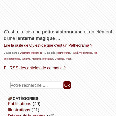
C'est à la fois une
petite visionneuse
et un élément
d'une
lanterne magique
...
Lire la suite de Qu'est-ce que c'est un Pathéorama ?
Classé dans :
Questions-Réponses
- Mots clés :
pathéorama
,
Pathé
,
visionneuse
,
film
,
photographique
,
lanterne
,
magique
,
projecteur
,
Cocorico
,
jouet
,
Fil RSS des articles de ce mot clé
CATÉGORIES
publications
(49)
illustrations
(21)
découvrir le monde
(40)