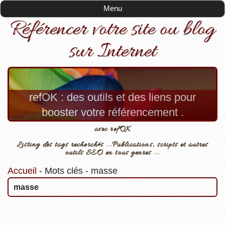
Menu
Référencer votre site ou blog
sur Internet
refOK : des outils et des liens pour
booster votre référencement .
avec refOK
Listing des tags recherchés ...Publications, scripts et autres
outils SEO en tous genres ...
Accueil
-
Mots clés
-
masse
masse