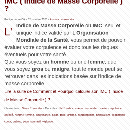
IMC ( Indice de Masse Corporelle )
?
Rédigé par refOK -
02 octobre 2020
-
Aucun commentaire
Indice de Masse Corporelle
ou
IMC
, seul et
L'
unique indice validé par L'
Organisation
Mondiale de la Santé
, vous permet de pouvoir
évaluer votre corpulence et donc tous les risques
éventuels pour votre santé.
Que vous soyez un
homme
ou une
femme
, que
vous soyez
gros
ou
maigre
, tout le monde peut se
retrouver dans les indications basée sur l'indice de
masse corporelle.
Lire la suite de Comment et Pourquoi calculer son IMC ( Indice
de Masse Corporelle ) ?
Classé dans :
Santé / Bien être
- Mots clés :
IMC
,
indice
,
masse
,
corporelle
,
,
santé
,
corpulence
,
obésité
,
homme
,
femme
,
insuffisance
,
poids
,
taille
,
graisse
,
complications
,
articulations
,
respiration
,
coeur
,
artères
,
peau
,
sommeil
,
vigilance
,