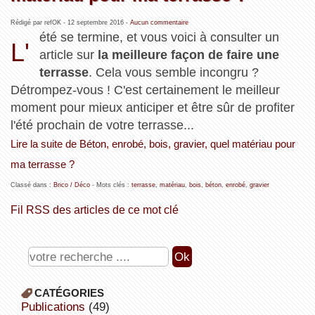
Rédigé par refOK -
12 septembre 2016
-
Aucun commentaire
été se termine, et vous voici à consulter un
L'
article sur
la meilleure façon de faire une
terrasse
. Cela vous semble incongru ?
Détrompez-vous ! C'est certainement le meilleur
moment pour mieux anticiper et être sûr de profiter
l'été prochain de votre terrasse...
Lire la suite de Béton, enrobé, bois, gravier, quel matériau pour
ma terrasse ?
Classé dans :
Brico / Déco
- Mots clés :
terrasse
,
matériau
,
bois
,
béton
,
enrobé
,
gravier
Fil RSS des articles de ce mot clé
CATÉGORIES
publications
(49)