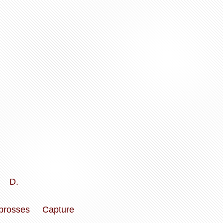
D.
brosses
Capture