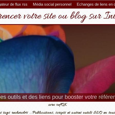
ateur de flux rss
Média social personnel
Echanges de liens en 
encer votre site ou blog sur In
es outils et des liens pour booster votre référ
avec refOK
s tags recherchés ...Publications, scripts et autres outils SEO en tous