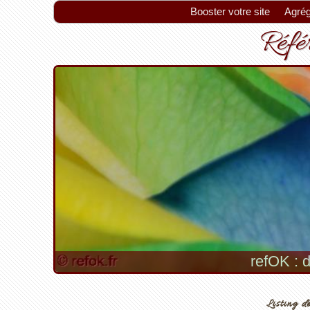
Booster votre site
Agrég
Référ
refOK : d
Listing de