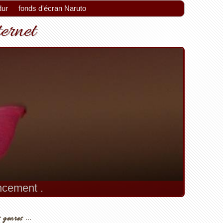
dur
fonds d'écran Naruto
ternet
encement .
 genres ...