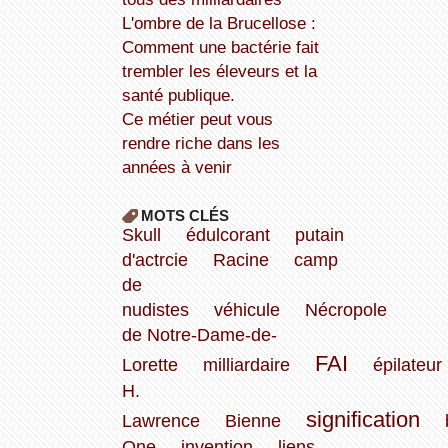
L'ombre de la Brucellose :
Comment une bactérie fait
trembler les éleveurs et la
santé publique.
Ce métier peut vous
rendre riche dans les
années à venir
MOTS CLÉS
Skull
édulcorant
putain
d'actrcie
Racine
camp
de
nudistes
véhicule
Nécropole
de Notre-Dame-de-
FAI
Lorette
milliardaire
épilateur
H.
signification
Lawrence
Bienne
One
invention
liens