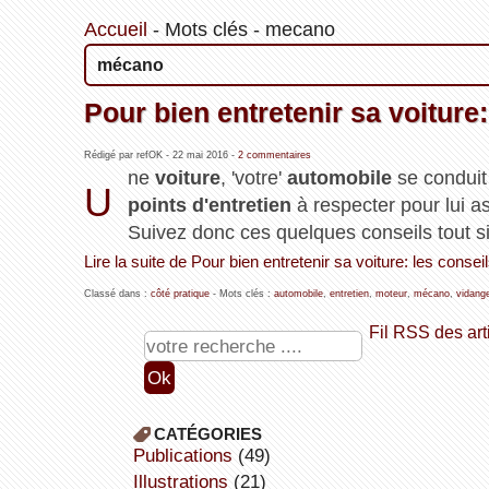
Accueil
-
Mots clés
-
mecano
mécano
Pour bien entretenir sa voiture:
Rédigé par refOK -
22 mai 2016
-
2 commentaires
ne
voiture
, 'votre'
automobile
se conduit 
U
points d'entretien
à respecter pour lui as
Suivez donc ces quelques conseils tout si
Lire la suite de Pour bien entretenir sa voiture: les consei
Classé dans :
côté pratique
- Mots clés :
automobile
,
entretien
,
moteur
,
mécano
,
vidang
Fil RSS des art
CATÉGORIES
publications
(49)
illustrations
(21)