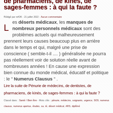
de pharmaciens, de kinés, de
sages-femmes : à qui la faute ?
Rédigé par refOK -
21 juillet 2022
-
Aucun commentaire
es
déserts médicaux
, les
manques de
L
nombreux personnels médicaux
sont des
problèmes actuels qui malheureusement
prennent leurs causes beaucoup plus en arrière
dans le temps et qui, malgré une prise de
conscience ( semble-t-il .... ) généralisée ne pourra
pas réellement voir de solution réelle avant de
nombreuses années ! En cause une expression
bien connue du monde médical, éducatif et politique
: le "
Numerus Clausus
" .
Lire la suite de Pénurie de médecins, de dentistes, de
pharmaciens, de kinés, de sages-femmes : à qui la faute ?
Classé dans :
Santé / Bien être
- Mots clés :
pénurie
,
médecins
,
soignants
,
urgence
,
SOS
,
numerus
clausus
,
numerus apertus
,
études
,
sa
,
té
,
désert médical
,
ARS
,
diplômé