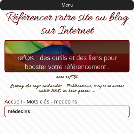
Menu
Référencer votre site ou blog
sur Internet
refOK : des outils et des liens pour
booster votre référencement .
avec refOK
Listing des tags recherchés ...Publications, scripts et autres
outils SEO en tous genres ...
Accueil
-
Mots clés
-
medecins
médecins