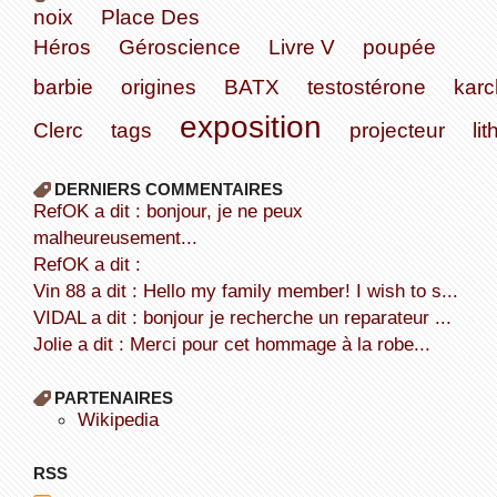
noix
Place Des
Héros
Géroscience
Livre V
poupée
barbie
origines
BATX
testostérone
karc
exposition
Clerc
tags
projecteur
li
DERNIERS COMMENTAIRES
refOK a dit : bonjour, je ne peux
malheureusement...
refOK a dit :
Vin 88 a dit : Hello my family member! I wish to s...
VIDAL a dit : bonjour je recherche un reparateur ...
Jolie a dit : Merci pour cet hommage à la robe...
PARTENAIRES
wikipedia
RSS