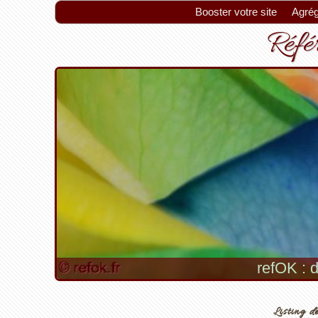
Booster votre site
Agrég
Référ
refOK : d
Listing de