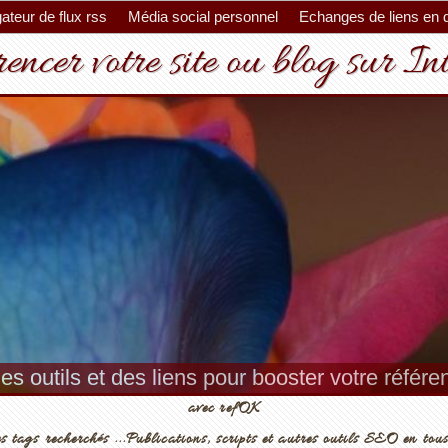
ateur de flux rss
Média social personnel
Echanges de liens en 
encer votre site ou blog sur In
es outils et des liens pour booster votre référ
avec refOK
s tags recherchés ...Publications, scripts et autres outils SEO en tous