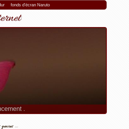
dur
fonds d'écran Naruto
ternet
encement .
 genres ...