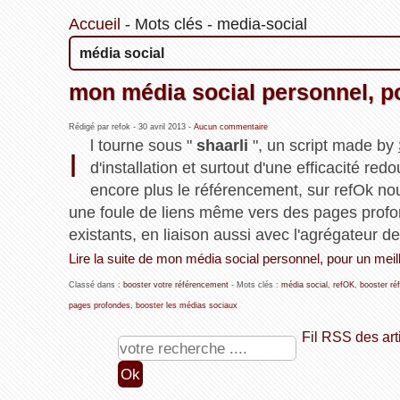
Accueil
-
Mots clés
-
media-social
média social
mon média social personnel, p
Rédigé par refok -
30 avril 2013
-
Aucun commentaire
l tourne sous "
shaarli
", un script made by
I
d'installation et surtout d'une efficacité red
encore plus le référencement, sur refOk nous
une foule de liens même vers des pages profo
existants, en liaison aussi avec l'agrégateur de 
Lire la suite de mon média social personnel, pour un mei
Classé dans :
booster votre référencement
- Mots clés :
média social
,
refOK
,
booster ré
pages profondes
,
booster les médias sociaux
Fil RSS des art