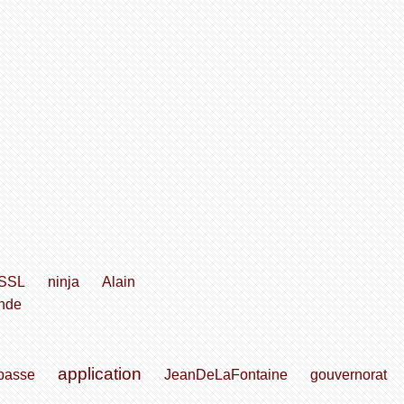
SSL
ninja
Alain
nde
application
passe
JeanDeLaFontaine
gouvernorat