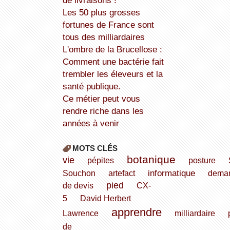
de livraisons !
Les 50 plus grosses
fortunes de France sont
tous des milliardaires
L'ombre de la Brucellose :
Comment une bactérie fait
trembler les éleveurs et la
santé publique.
Ce métier peut vous
rendre riche dans les
années à venir
MOTS CLÉS
botanique
vie
pépites
posture
informatique
Souchon
artefact
dema
pied
de devis
CX-
5
David Herbert
apprendre
Lawrence
milliardaire
de