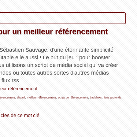
our un meilleur référencement
Sébastien Sauvage
, d'une étonnante simplicité
outable elle aussi ! Le but du jeu : pour booster
 utilisons un script de média social qui va créer
ndes ou toutes autres sortes d'autres médias
flux rss ...
lleur référencement
férencement
,
shaarli
,
meilleur référencement
,
script de référencement
,
backlinks
,
liens profonds
,
icles de ce mot clé