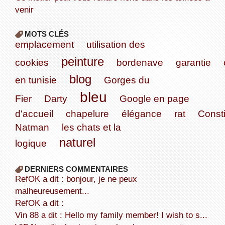
venir
MOTS CLÉS
emplacement
utilisation des
peinture
cookies
bordenave
garantie
blog
en tunisie
Gorges du
bleu
Fier
Darty
Google en page
d'accueil
chapelure
élégance
rat
Consti
Natman
les chats et la
naturel
logique
DERNIERS COMMENTAIRES
refOK a dit : bonjour, je ne peux
malheureusement...
refOK a dit :
Vin 88 a dit : Hello my family member! I wish to s...