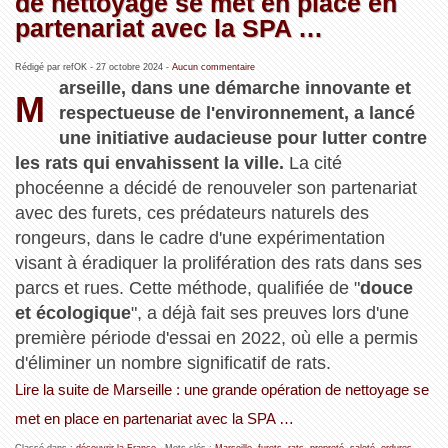
de nettoyage se met en place en
partenariat avec la SPA …
Rédigé par refOK -
27 octobre 2024
-
Aucun commentaire
arseille, dans une démarche innovante et
M
respectueuse de l'environnement, a lancé
une initiative audacieuse pour lutter contre
les rats qui envahissent la ville.
La cité
phocéenne a décidé de renouveler son partenariat
avec des furets, ces prédateurs naturels des
rongeurs, dans le cadre d'une expérimentation
visant à éradiquer la prolifération des rats dans ses
parcs et rues. Cette méthode, qualifiée de "
douce
et écologique
", a déjà fait ses preuves lors d'une
première période d'essai en 2022, où elle a permis
d'éliminer un nombre significatif de rats.
Lire la suite de Marseille : une grande opération de nettoyage se
met en place en partenariat avec la SPA …
Classé dans :
découvrir la France
- Mots clés :
Marseille
,
furets
,
rats
,
propreté
,
saleté
,
ordures
,