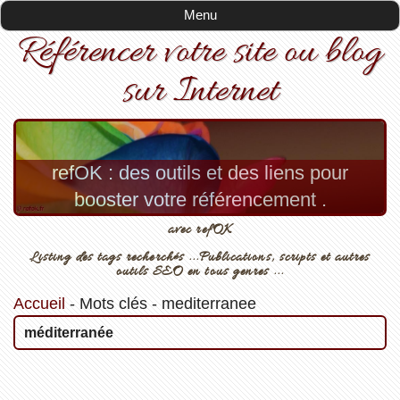
Menu
Référencer votre site ou blog
sur Internet
refOK : des outils et des liens pour
booster votre référencement .
avec refOK
Listing des tags recherchés ...Publications, scripts et autres
outils SEO en tous genres ...
Accueil
-
Mots clés
-
mediterranee
méditerranée