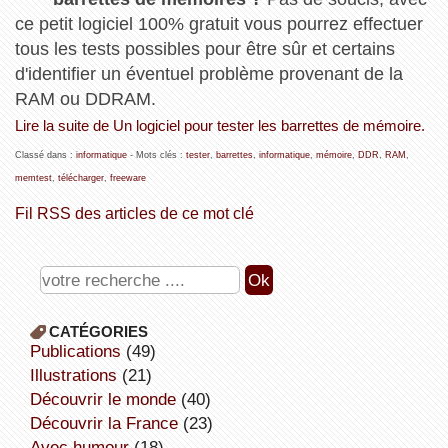
ce petit logiciel 100% gratuit vous pourrez effectuer
tous les tests possibles pour être sûr et certains
d'identifier un éventuel problème provenant de la
RAM ou DDRAM.
Lire la suite de Un logiciel pour tester les barrettes de mémoire.
Classé dans :
informatique
- Mots clés :
tester
,
barrettes
,
informatique
,
mémoire
,
DDR
,
RAM
,
memtest
,
télécharger
,
freeware
Fil RSS des articles de ce mot clé
CATÉGORIES
publications
(49)
illustrations
(21)
découvrir le monde
(40)
découvrir la France
(23)
avec humour
(18)