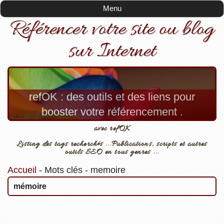
Menu
Référencer votre site ou blog
sur Internet
refOK : des outils et des liens pour
booster votre référencement .
avec refOK
Listing des tags recherchés ...Publications, scripts et autres
outils SEO en tous genres ...
Accueil
-
Mots clés
-
memoire
mémoire