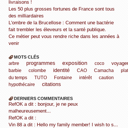
livraisons !
Les 50 plus grosses fortunes de France sont tous
des milliardaires
L'ombre de la Brucellose : Comment une bactérie
fait trembler les éleveurs et la santé publique.
Ce métier peut vous rendre riche dans les années à
venir
MOTS CLÉS
exposition
programmes
voyage
arbre
coco
identité
barbie
colombe
CAO
Camacha
pla
du temps
TUTO
Fontaine
intérêt
caution
citations
hypothécaire
DERNIERS COMMENTAIRES
refOK a dit : bonjour, je ne peux
malheureusement...
refOK a dit :
Vin 88 a dit : Hello my family member! I wish to s...