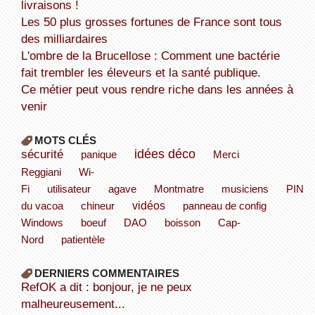
livraisons !
Les 50 plus grosses fortunes de France sont tous
des milliardaires
L'ombre de la Brucellose : Comment une bactérie
fait trembler les éleveurs et la santé publique.
Ce métier peut vous rendre riche dans les années à
venir
MOTS CLÉS
sécurité
idées déco
panique
Merci
Reggiani
Wi-
Fi
utilisateur
agave
Montmatre
musiciens
PIN
vidéos
du vacoa
chineur
panneau de config
Windows
boeuf
DAO
boisson
Cap-
Nord
patientèle
DERNIERS COMMENTAIRES
refOK a dit : bonjour, je ne peux
malheureusement...