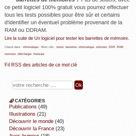
ce petit logiciel 100% gratuit vous pourrez effectuer
tous les tests possibles pour être sûr et certains
d'identifier un éventuel problème provenant de la
RAM ou DDRAM.
Lire la suite de Un logiciel pour tester les barrettes de mémoire.
Classé dans :
informatique
- Mots clés :
tester
,
barrettes
,
informatique
,
mémoire
,
DDR
,
RAM
,
memtest
,
télécharger
,
freeware
Fil RSS des articles de ce mot clé
CATÉGORIES
publications
(49)
illustrations
(21)
découvrir le monde
(40)
découvrir la France
(23)
avec humour
(18)