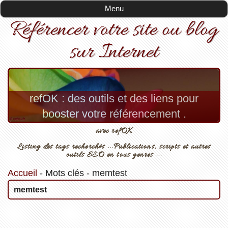
Menu
Référencer votre site ou blog
sur Internet
refOK : des outils et des liens pour
booster votre référencement .
avec refOK
Listing des tags recherchés ...Publications, scripts et autres
outils SEO en tous genres ...
Accueil
-
Mots clés
-
memtest
memtest