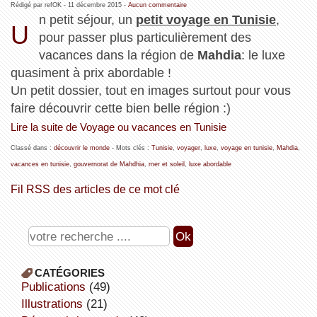
Rédigé par refOK -
11 décembre 2015
-
Aucun commentaire
n petit séjour, un
petit voyage en Tunisie
,
U
pour passer plus particulièrement des
vacances dans la région de
Mahdia
: le luxe
quasiment à prix abordable !
Un petit dossier, tout en images surtout pour vous
faire découvrir cette bien belle région :)
Lire la suite de Voyage ou vacances en Tunisie
Classé dans :
découvrir le monde
- Mots clés :
Tunisie
,
voyager
,
luxe
,
voyage en tunisie
,
Mahdia
,
vacances en tunisie
,
gouvernorat de Mahdhia
,
mer et soleil
,
luxe abordable
Fil RSS des articles de ce mot clé
CATÉGORIES
publications
(49)
illustrations
(21)