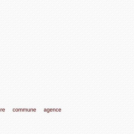
re
commune
agence