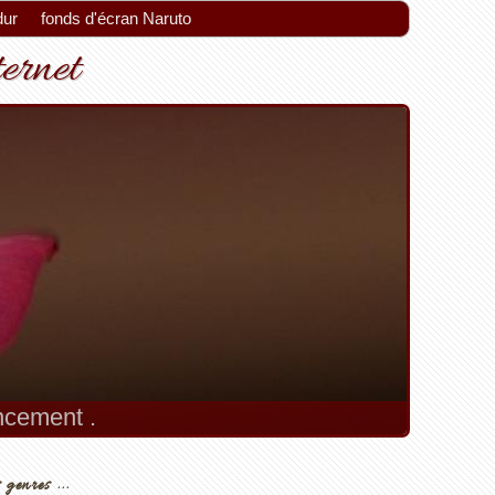
dur
fonds d'écran Naruto
ternet
encement .
 genres ...