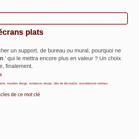
écrans plats
rcher un support, de bureau ou mural, pourquoi ne
gn
' qui le mettra encore plus en valeur ? Un choix
e, finalement.
ts
iens
,
meubles design
,
tendances design
,
idée de décoration
,
ameublement intérieur
icles de ce mot clé