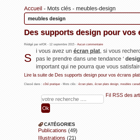
Accueil
-
Mots clés
-
meubles-design
meubles design
Des supports design pour vos 
Rédigé par refOK -
12 septembre 2015
-
Aucun commentaire
i vous avez un
écran plat
, si vous reche
S
pas le prendre dans une tendance '
desi
important qui ne pourra que vous satisfair
Lire la suite de Des supports design pour vos écrans pla
Classé dans :
côté pratique
- Mots clés :
écran plats
,
écran plats design
,
meubles canad
Fil RSS des art
CATÉGORIES
publications
(49)
illustrations
(21)