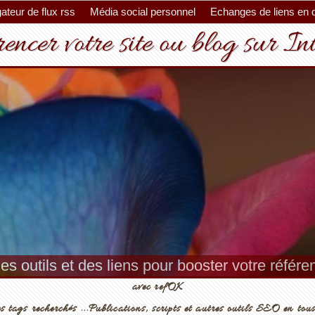
ateur de flux rss
Média social personnel
Echanges de liens en 
encer votre site ou blog sur In
es outils et des liens pour booster votre référ
avec refOK
s tags recherchés ...Publications, scripts et autres outils SEO en tous