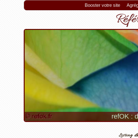
Booster votre site
Agrég
Référ
refOK : d
Listing de