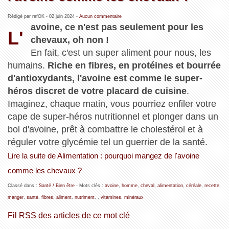
Rédigé par refOK -
02 juin 2024
-
Aucun commentaire
avoine, ce n'est pas seulement pour les
L'
chevaux, oh non !
En fait, c'est un super aliment pour nous, les
humains.
Riche en fibres, en protéines et bourrée
d'antioxydants, l'avoine est comme le super-
héros discret de votre placard de cuisine
.
Imaginez, chaque matin, vous pourriez enfiler votre
cape de super-héros nutritionnel et plonger dans un
bol d'avoine, prêt à combattre le cholestérol et à
réguler votre glycémie tel un guerrier de la santé.
Lire la suite de Alimentation : pourquoi mangez de l'avoine
comme les chevaux ?
Classé dans :
Santé / Bien être
- Mots clés :
avoine
,
homme
,
cheval
,
alimentation
,
céréale
,
recette
,
manger
,
santé
,
fibres
,
aliment
,
nutriment
,
,
vitamines
,
minéraux
Fil RSS des articles de ce mot clé