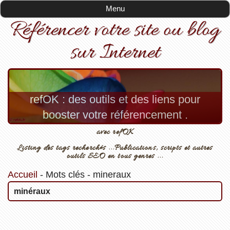
Menu
Référencer votre site ou blog
sur Internet
refOK : des outils et des liens pour
booster votre référencement .
avec refOK
Listing des tags recherchés ...Publications, scripts et autres
outils SEO en tous genres ...
Accueil
-
Mots clés
-
mineraux
minéraux