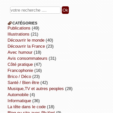
CATÉGORIES
publications
(49)
illustrations
(21)
découvrir le monde
(40)
découvrir la France
(23)
avec humour
(18)
avis consommateurs
(31)
côté pratique
(47)
Francophonie
(16)
Brico / Déco
(23)
Santé / Bien être
(42)
Musique,TV et autres peoples
(28)
Automobile
(4)
informatique
(36)
la tête dans le code
(18)
Blog ou site avec PluXml
(9)