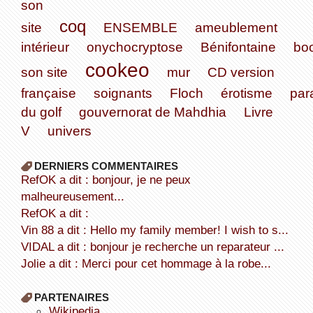
son
coq
site
ENSEMBLE
ameublement
intérieur
onychocryptose
Bénifontaine
boo
cookeo
son site
mur
CD version
française
soignants
Floch
érotisme
par
du golf
gouvernorat de Mahdhia
Livre
V
univers
DERNIERS COMMENTAIRES
refOK a dit : bonjour, je ne peux
malheureusement...
refOK a dit :
Vin 88 a dit : Hello my family member! I wish to s...
VIDAL a dit : bonjour je recherche un reparateur ...
Jolie a dit : Merci pour cet hommage à la robe...
PARTENAIRES
wikipedia