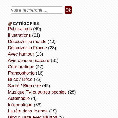
CATÉGORIES
publications
(49)
illustrations
(21)
découvrir le monde
(40)
découvrir la France
(23)
avec humour
(18)
avis consommateurs
(31)
côté pratique
(47)
Francophonie
(16)
Brico / Déco
(23)
Santé / Bien être
(42)
Musique,TV et autres peoples
(28)
Automobile
(4)
informatique
(36)
la tête dans le code
(18)
Blog ou site avec PluXml
(9)