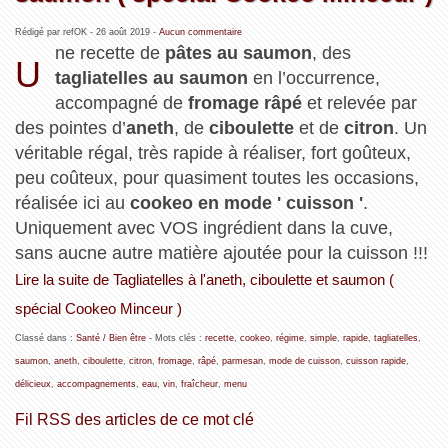
Rédigé par refOK -
26 août 2019
-
Aucun commentaire
ne recette de
pâtes au saumon
, des
U
tagliatelles au saumon
en l’occurrence,
accompagné de
fromage râpé
et relevée par
des pointes d’
aneth
, de
ciboulette
et de
citron
. Un
véritable régal, très rapide à réaliser, fort goûteux,
peu coûteux, pour quasiment toutes les occasions,
réalisée ici au
cookeo en mode ' cuisson '
.
Uniquement avec VOS ingrédient dans la cuve,
sans aucne autre matière ajoutée pour la cuisson !!!
Lire la suite de Tagliatelles à l'aneth, ciboulette et saumon (
spécial Cookeo Minceur )
Classé dans :
Santé / Bien être
- Mots clés :
recette
,
cookeo
,
régime
,
simple
,
rapide
,
tagliatelles
,
saumon
,
aneth
,
ciboulette
,
citron
,
fromage
,
râpé
,
parmesan
,
mode de cuisson
,
cuisson rapide
,
délicieux
,
accompagnements
,
eau
,
vin
,
fraîcheur
,
menu
Fil RSS des articles de ce mot clé