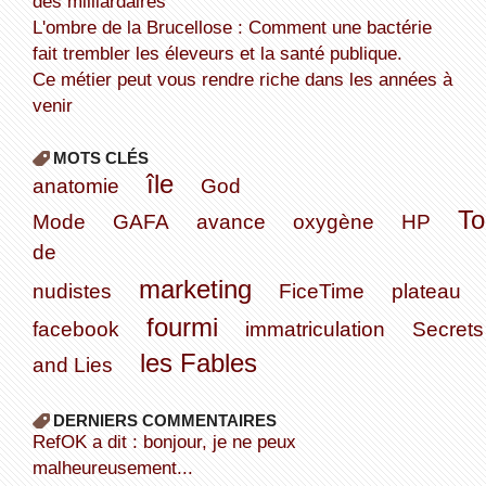
des milliardaires
L'ombre de la Brucellose : Comment une bactérie
fait trembler les éleveurs et la santé publique.
Ce métier peut vous rendre riche dans les années à
venir
MOTS CLÉS
île
anatomie
God
To
Mode
GAFA
avance
oxygène
HP
de
marketing
nudistes
FiceTime
plateau
fourmi
facebook
immatriculation
Secrets
les Fables
and Lies
DERNIERS COMMENTAIRES
refOK a dit : bonjour, je ne peux
malheureusement...