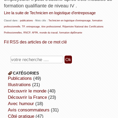
formation qualifiante de niveau IV .
Lire la suite de Technicien en logistique d’entreposage
Classé dans :
publications
- Mots clés :
Technicien en logistique d'entreposage
,
formation
professionnelle
,
TP
,
entreposage
,
titre professionnel
,
Répertoire National des Certifications
Professionnelles
,
RNCP
,
AFPA
,
monde du travail
,
formation diplômante
Fil RSS des articles de ce mot clé
CATÉGORIES
publications
(49)
illustrations
(21)
découvrir le monde
(40)
découvrir la France
(23)
avec humour
(18)
avis consommateurs
(31)
côté pratique
(47)