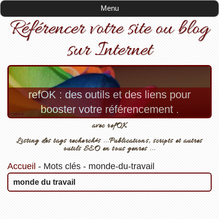
Menu
Référencer votre site ou blog
sur Internet
refOK : des outils et des liens pour
booster votre référencement .
avec refOK
Listing des tags recherchés ...Publications, scripts et autres
outils SEO en tous genres ...
Accueil
-
Mots clés
-
monde-du-travail
monde du travail