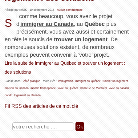
Rédigé par refOK -
19 septembre 2015
-
Aucun commentaire
i comme beaucoup, vous avez le projet
S
d'
immigrer au Canada
, au
Québec
plus
précisément, vous avez aussi et certainement
en tête le soucis de
trouver un logement
. De
nombreuses solutions existent, de nombreux
exemples peuvent convenir à 'votre' projet.
Lire la suite de Immigrer au Québec et trouver un logement :
des solutions
Classé dans :
côté pratique
- Mots clés :
immigration
,
immigrer au Québec
,
trouver un logement
,
maison au Canada
,
monde francophone
,
vivre au Québec
,
banlieue de Montréal
,
vivre au canada
,
condo
,
logement au Canada
Fil RSS des articles de ce mot clé