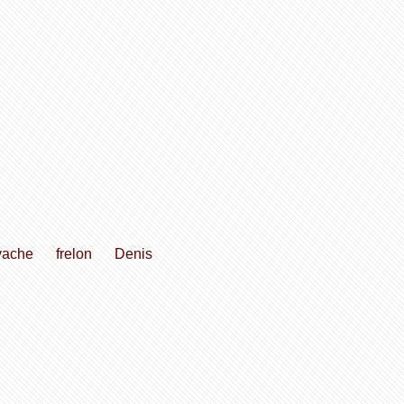
vache
frelon
Denis