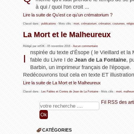
à qui / quoi l'on croit ...
Lire la suite de Qu'est ce qu'un crématorium ?
Classé dans :
publications
- Mots clés :
mort
,
crématorium
,
crémation
,
coutumes
,
religi
La Mort et le Malheureux
Rédigé par refOK -
05 novembre 2016
-
Aucun commentaire
nspirée du texte d’Ésope ( le Vieillard et la 
I
fable du Livre I de
Jean de La Fontaine
, p
Barbin, un imprimeur français de l'époque.
Redécouvrons tout cela en texte ET illustrations
Lire la suite de La Mort et le Malheureux
Classé dans :
Les Fables et Contes de Jean de La Fontaine
- Mots clés :
mort
,
malheur
Fil RSS des art
CATÉGORIES