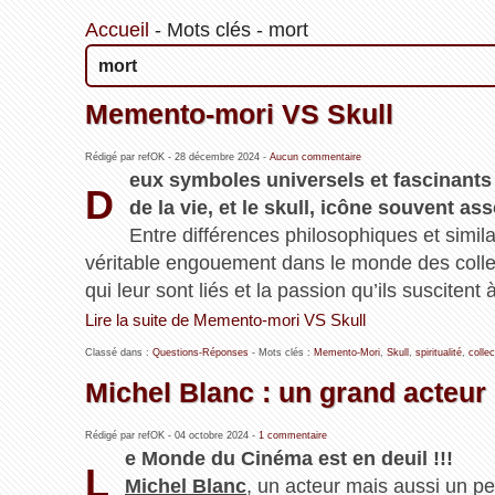
Accueil
-
Mots clés
-
mort
mort
Memento-mori VS Skull
Rédigé par refOK -
28 décembre 2024
-
Aucun commentaire
eux symboles universels et fascinants :
D
de la vie, et le skull, icône souvent as
Entre différences philosophiques et simila
véritable engouement dans le monde des coll
qui leur sont liés et la passion qu’ils suscitent 
Lire la suite de Memento-mori VS Skull
Classé dans :
Questions-Réponses
- Mots clés :
Memento-Mori
,
Skull
,
spiritualité
,
collec
Michel Blanc : un grand acteur 
Rédigé par refOK -
04 octobre 2024
-
1 commentaire
e Monde du Cinéma est en deuil !!!
L
Michel Blanc
, un acteur mais aussi un per