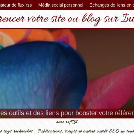
ateur de flux rss
Média social personnel
Echanges de liens en 
encer votre site ou blog sur In
es outils et des liens pour booster votre référ
avec refOK
s tags recherchés ...Publications, scripts et autres outils SEO en tous