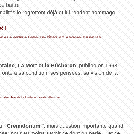
e battre !
alités le regrettent déjà et lui rendent hommage
té !
cénariste
,
dialoguiste
,
Splendid
,
vide
,
héritage
,
cinéma
,
spectacle
,
musique
,
fans
ntaine
,
La Mort et le Bûcheron
, publiée en 1668,
onté à sa condition, ses pensées, sa vision de la
n
,
fable
,
Jean de La Fontaine
,
morale
,
littérature
u "
Crématorium
", mais question importante quand
ser pour au moins savoir ce dont on parle ... et ce