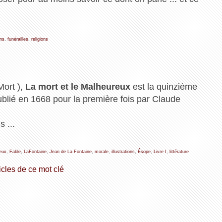
ons
,
funérailles
,
religions
Mort ),
La mort et le Malheureux
est la quinzième
ublié en 1668 pour la première fois par Claude
 ...
eux
,
Fable
,
LaFontaine
,
Jean de La Fontaine
,
morale
,
illustrations
,
Ésope
,
Livre I
,
littérature
icles de ce mot clé