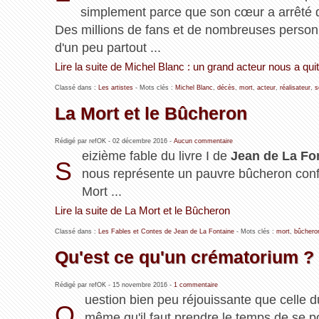
simplement parce que son cœur a arrêté d
Des millions de fans et de nombreuses personn
d'un peu partout ...
Lire la suite de Michel Blanc : un grand acteur nous a quit
Classé dans :
Les artistes
- Mots clés :
Michel Blanc
,
décès
,
mort
,
acteur
,
réalisateur
,
s
La Mort et le Bûcheron
Rédigé par refOK -
02 décembre 2016
-
Aucun commentaire
eizième fable du livre I de
Jean de La Fo
S
nous représente un pauvre bûcheron confr
Mort ...
Lire la suite de La Mort et le Bûcheron
Classé dans :
Les Fables et Contes de Jean de La Fontaine
- Mots clés :
mort
,
bûchero
Qu'est ce qu'un crématorium ?
Rédigé par refOK -
15 novembre 2016
-
1 commentaire
uestion bien peu réjouissante que celle d
Q
même qu'il faut prendre le temps de se po