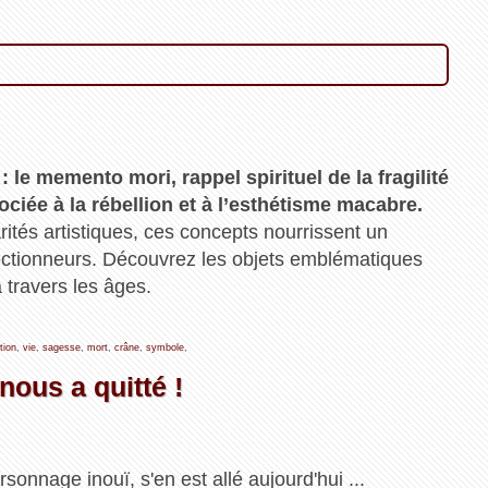
 le memento mori, rappel spirituel de la fragilité
sociée à la rébellion et à l’esthétisme macabre.
rités artistiques, ces concepts nourrissent un
ectionneurs. Découvrez les objets emblématiques
à travers les âges.
tion
,
vie
,
sagesse
,
mort
,
crâne
,
symbole
,
nous a quitté !
sonnage inouï, s'en est allé aujourd'hui ...