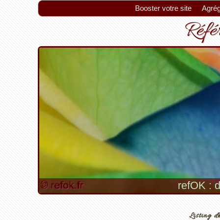
Booster votre site
Agrég
Référ
refOK : d
Listing de