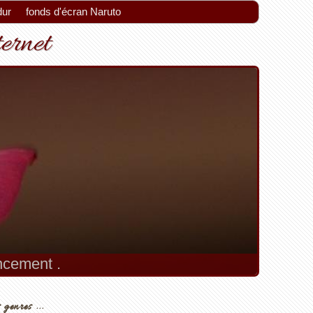
dur
fonds d'écran Naruto
ternet
encement .
 genres ...