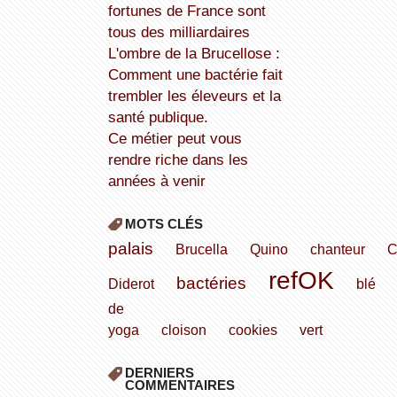
fortunes de France sont
tous des milliardaires
L'ombre de la Brucellose :
Comment une bactérie fait
trembler les éleveurs et la
santé publique.
Ce métier peut vous
rendre riche dans les
années à venir
MOTS CLÉS
palais
Brucella
Quino
chanteur
C
refOK
bactéries
Diderot
blé
de
yoga
cloison
cookies
vert
DERNIERS
COMMENTAIRES