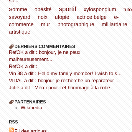
sur-
sportif
Somme
obésité
xylospongium
tuto
savoyard
noix
utopie
actrice belge
e-
commerce
mur
photographique
milliardaire
artistique
DERNIERS COMMENTAIRES
refOK a dit : bonjour, je ne peux
malheureusement...
refOK a dit :
Vin 88 a dit : Hello my family member! I wish to s...
VIDAL a dit : bonjour je recherche un reparateur ...
Jolie a dit : Merci pour cet hommage à la robe...
PARTENAIRES
wikipedia
RSS
Fil des articles