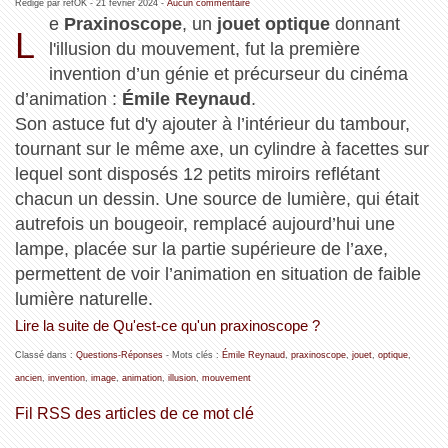
Rédigé par refOK -
21 février 2024
-
Aucun commentaire
e
Praxinoscope
, un
jouet optique
donnant
L
l'illusion du mouvement, fut la première
invention d’un génie et précurseur du cinéma
d’animation :
Émile Reynaud
.
Son astuce fut d'y ajouter à l’intérieur du tambour,
tournant sur le même axe, un cylindre à facettes sur
lequel sont disposés 12 petits miroirs reflétant
chacun un dessin. Une source de lumière, qui était
autrefois un bougeoir, remplacé aujourd’hui une
lampe, placée sur la partie supérieure de l’axe,
permettent de voir l’animation en situation de faible
lumière naturelle.
Lire la suite de Qu'est-ce qu'un praxinoscope ?
Classé dans :
Questions-Réponses
- Mots clés :
Émile Reynaud
,
praxinoscope
,
jouet
,
optique
,
ancien
,
invention
,
image
,
animation
,
illusion
,
mouvement
Fil RSS des articles de ce mot clé