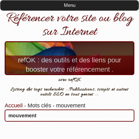
Menu
Référencer votre site ou blog
sur Internet
refOK : des outils et des liens pour
booster votre référencement .
avec refOK
Listing des tags recherchés ...Publications, scripts et autres
outils SEO en tous genres ...
Accueil
-
Mots clés
-
mouvement
mouvement