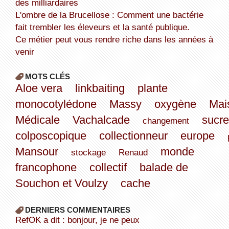
des milliardaires
L'ombre de la Brucellose : Comment une bactérie
fait trembler les éleveurs et la santé publique.
Ce métier peut vous rendre riche dans les années à
venir
MOTS CLÉS
Aloe vera
linkbaiting
plante
monocotylédone
Massy
oxygène
Mai
Médicale
Vachalcade
sucr
changement
colposcopique
collectionneur
europe
Mansour
monde
stockage
Renaud
francophone
collectif
balade de
Souchon et Voulzy
cache
DERNIERS COMMENTAIRES
refOK a dit : bonjour, je ne peux