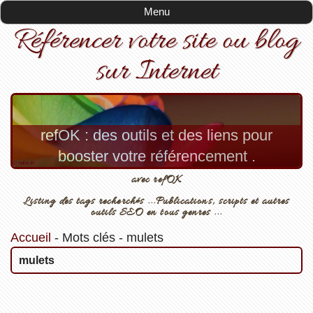
Menu
Référencer votre site ou blog
sur Internet
refOK : des outils et des liens pour
booster votre référencement .
avec refOK
Listing des tags recherchés ...Publications, scripts et autres
outils SEO en tous genres ...
Accueil
-
Mots clés
-
mulets
mulets