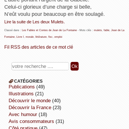
Celui-ci glorieux d’une charge si belle,
N’eût voulu pour beaucoup en être soulagé.
Lire la suite de Les deux Mulets.
Classé dans :
Les Fables et Contes de Jean de La Fontaine
- Mots clés :
mulets
,
fable
,
Jean de La
Fontaine
,
Livre I
,
morale
,
littérature
,
fisc
,
emploi
Fil RSS des articles de ce mot clé
CATÉGORIES
publications
(49)
illustrations
(21)
découvrir le monde
(40)
découvrir la France
(23)
avec humour
(18)
avis consommateurs
(31)
côté pratique
(47)