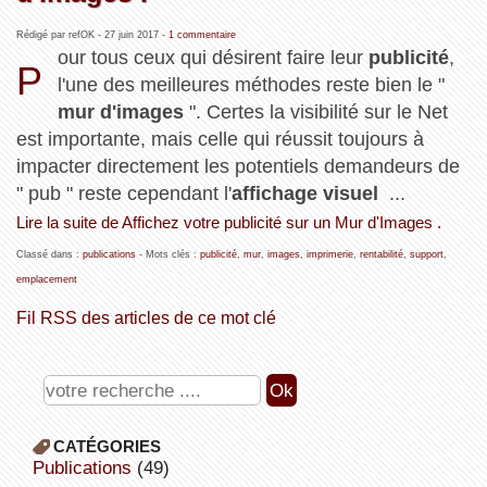
Rédigé par refOK -
27 juin 2017
-
1 commentaire
our tous ceux qui désirent faire leur
publicité
,
P
l'une des meilleures méthodes reste bien le "
mur d'images
". Certes la visibilité sur le Net
est importante, mais celle qui réussit toujours à
impacter directement les potentiels demandeurs de
" pub " reste cependant l'
affichage visuel
...
Lire la suite de Affichez votre publicité sur un Mur d'Images .
Classé dans :
publications
- Mots clés :
publicité
,
mur
,
images
,
imprimerie
,
rentabilité
,
support
,
emplacement
Fil RSS des articles de ce mot clé
CATÉGORIES
publications
(49)