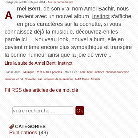
Rédigé par refOK -
06 juin 2014
-
Aucun commentaire
mel Bent
, de son vrai nom Amel Bachir, nous
A
revient avec un nouvel album.
Instinct
s'affiche
en gros caractères sur la pochette, si vous
connaissez déjà la musique, découvrez-en les
parole ici ... Nouveau look, nouvel album, elle en
devient même encore plus sympathique et transpire
la bonne humeur ainsi que la joie de vivre ..
Lire la suite de Amel Bent: Instinct
Classé dans :
Musique,TV et autres peoples
- Mots clés :
amel bent
,
instinct
,
chanson française
,
musique et cd
,
Nouvelle Star
,
victoires de la musique
,
NJR Music Awards
Fil RSS des articles de ce mot clé
CATÉGORIES
publications
(49)