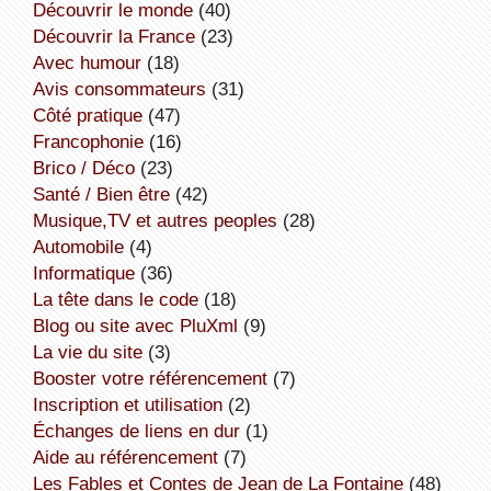
découvrir le monde
(40)
découvrir la France
(23)
avec humour
(18)
avis consommateurs
(31)
côté pratique
(47)
Francophonie
(16)
Brico / Déco
(23)
Santé / Bien être
(42)
Musique,TV et autres peoples
(28)
Automobile
(4)
informatique
(36)
la tête dans le code
(18)
Blog ou site avec PluXml
(9)
la vie du site
(3)
booster votre référencement
(7)
inscription et utilisation
(2)
échanges de liens en dur
(1)
aide au référencement
(7)
Les Fables et Contes de Jean de La Fontaine
(48)