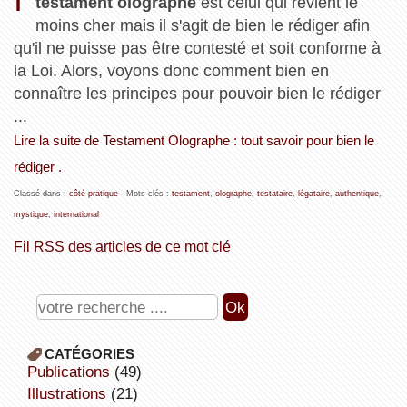
testament olographe
est celui qui revient le
moins cher mais il s'agit de bien le rédiger afin
qu'il ne puisse pas être contesté et soit conforme à
la Loi. Alors, voyons donc comment bien en
connaître les principes pour pouvoir bien le rédiger
...
Lire la suite de Testament Olographe : tout savoir pour bien le
rédiger .
Classé dans :
côté pratique
- Mots clés :
testament
,
olographe
,
testataire
,
légataire
,
authentique
,
mystique
,
international
Fil RSS des articles de ce mot clé
CATÉGORIES
publications
(49)
illustrations
(21)