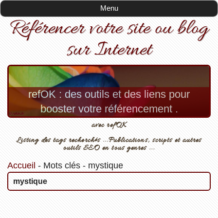
Menu
Référencer votre site ou blog
sur Internet
refOK : des outils et des liens pour
booster votre référencement .
avec refOK
Listing des tags recherchés ...Publications, scripts et autres
outils SEO en tous genres ...
Accueil
-
Mots clés
-
mystique
mystique