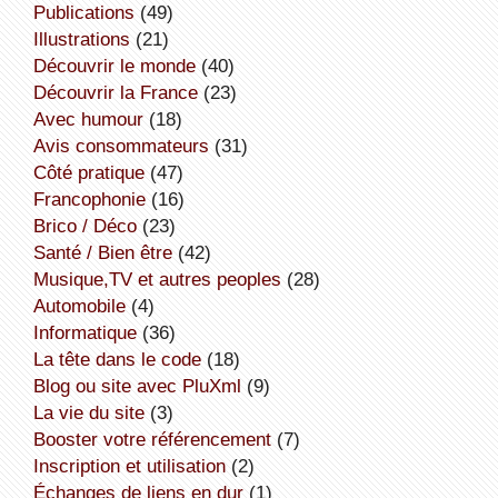
publications
(49)
illustrations
(21)
découvrir le monde
(40)
découvrir la France
(23)
avec humour
(18)
avis consommateurs
(31)
côté pratique
(47)
Francophonie
(16)
Brico / Déco
(23)
Santé / Bien être
(42)
Musique,TV et autres peoples
(28)
Automobile
(4)
informatique
(36)
la tête dans le code
(18)
Blog ou site avec PluXml
(9)
la vie du site
(3)
booster votre référencement
(7)
inscription et utilisation
(2)
échanges de liens en dur
(1)