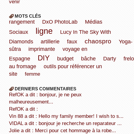
venir
MOTS CLÉS
rangement
DxO PhotoLab
Médias
ligne
Sociaux
Lucy In The Sky With
chaospro
Diamonds
artillerie
faux
Yoga-
sûtra
imprimante
voyage en
DIY
Espagne
budget
bâche
Darty
frel
au fromage
outils pour référencer un
site
femme
DERNIERS COMMENTAIRES
refOK a dit : bonjour, je ne peux
malheureusement...
refOK a dit :
Vin 88 a dit : Hello my family member! I wish to s...
VIDAL a dit : bonjour je recherche un reparateur ...
Jolie a dit : Merci pour cet hommage à la robe...