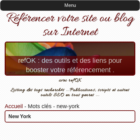
Menu
Référencer votre site ou blog
sur Internet
refOK : des outils et des liens pour
booster votre référencement .
avec refOK
Listing des tags recherchés ...Publications, scripts et autres
outils SEO en tous genres ...
Accueil
-
Mots clés
-
new-york
New York