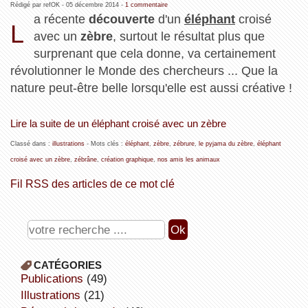
Rédigé par refOK -
05 décembre 2014
-
1 commentaire
a récente
découverte
d'un
éléphant
croisé
L
avec un
zèbre
, surtout le résultat plus que
surprenant que cela donne, va certainement
révolutionner le Monde des chercheurs ... Que la
nature peut-être belle lorsqu'elle est aussi créative !
Lire la suite de un éléphant croisé avec un zèbre
Classé dans :
illustrations
- Mots clés :
éléphant
,
zèbre
,
zébrure
,
le pyjama du zèbre
,
éléphant
croisé avec un zèbre
,
zébrâne
,
création graphique
,
nos amis les animaux
Fil RSS des articles de ce mot clé
CATÉGORIES
publications
(49)
illustrations
(21)