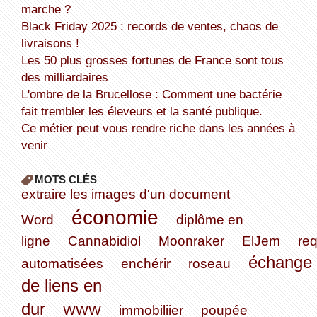
marche ?
Black Friday 2025 : records de ventes, chaos de
livraisons !
Les 50 plus grosses fortunes de France sont tous
des milliardaires
L'ombre de la Brucellose : Comment une bactérie
fait trembler les éleveurs et la santé publique.
Ce métier peut vous rendre riche dans les années à
venir
MOTS CLÉS
extraire les images d'un document
économie
Word
diplôme en
ligne
Cannabidiol
Moonraker
ElJem
re
échange
automatisées
enchérir
roseau
de liens en
dur
WWW
immobiliier
poupée