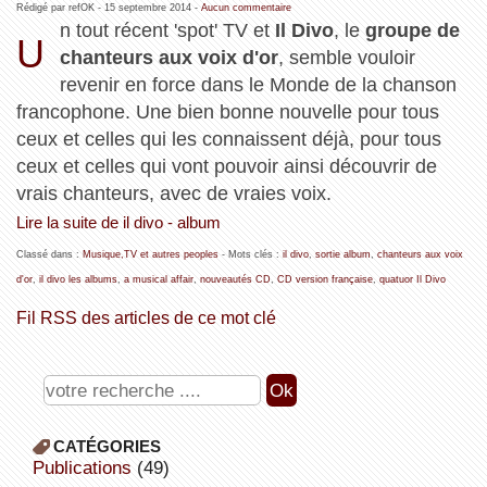
Rédigé par refOK -
15 septembre 2014
-
Aucun commentaire
n tout récent 'spot' TV et
Il Divo
, le
groupe de
U
chanteurs aux voix d'or
, semble vouloir
revenir en force dans le Monde de la chanson
francophone. Une bien bonne nouvelle pour tous
ceux et celles qui les connaissent déjà, pour tous
ceux et celles qui vont pouvoir ainsi découvrir de
vrais chanteurs, avec de vraies voix.
Lire la suite de il divo - album
Classé dans :
Musique,TV et autres peoples
- Mots clés :
il divo
,
sortie album
,
chanteurs aux voix
d'or
,
il divo les albums
,
a musical affair
,
nouveautés CD
,
CD version française
,
quatuor Il Divo
Fil RSS des articles de ce mot clé
CATÉGORIES
publications
(49)