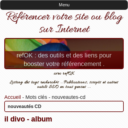
Menu
Référencer votre site ou blog
sur Internet
refOK : des outils et des liens pour
booster votre référencement .
avec refOK
Listing des tags recherchés ...Publications, scripts et autres
outils SEO en tous genres ...
Accueil
-
Mots clés
-
nouveautes-cd
nouveautés CD
il divo - album