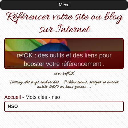
Menu
Référencer votre site ou blog
sur Internet
refOK : des outils et des liens pour
booster votre référencement .
avec refOK
Listing des tags recherchés ...Publications, scripts et autres
outils SEO en tous genres ...
Accueil
-
Mots clés
-
nso
NSO