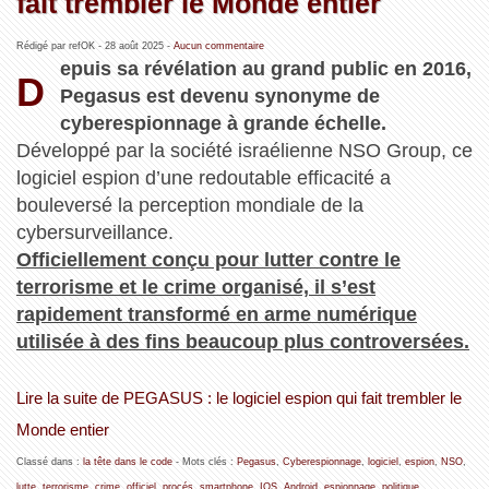
fait trembler le Monde entier
Rédigé par refOK -
28 août 2025
-
Aucun commentaire
epuis sa révélation au grand public en 2016,
D
Pegasus est devenu synonyme de
cyberespionnage à grande échelle.
Développé par la société israélienne NSO Group, ce
logiciel espion d’une redoutable efficacité a
bouleversé la perception mondiale de la
cybersurveillance.
Officiellement conçu pour lutter contre le
terrorisme et le crime organisé, il s’est
rapidement transformé en arme numérique
utilisée à des fins beaucoup plus controversées.
Lire la suite de PEGASUS : le logiciel espion qui fait trembler le
Monde entier
Classé dans :
la tête dans le code
- Mots clés :
Pegasus
,
Cyberespionnage
,
logiciel
,
espion
,
NSO
,
lutte
,
terrorisme
,
crime
,
officiel
,
procés
,
smartphone
,
IOS
,
Android
,
espionnage
,
politique
,