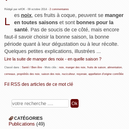
Rédigé par refOK -
09 octobre 2014
-
2 commentaires
es
noix
, ces fruits à coque, peuvent se
manger
L
en toutes saisons
et sont
bonnes pour la
santé
. Pas de soucis de ce côté, mais encore
faut-il savoir choisir la bonne saison, la bonne
période quant à leur dégustation ou à leur récolte.
Quelques petites explications, illustrées ...
Lire la suite de manger des noix - en quelle saison ?
Classé dans :
Santé / Bien être
- Mots clés :
noix
,
manger des noix
,
fruits de saison
,
alimentation
,
cerneaux
,
propriétés des noix
,
saison des noix
,
nuciculteur
,
noyeraie
,
appellation d'origine contrôlée
Fil RSS des articles de ce mot clé
CATÉGORIES
publications
(49)