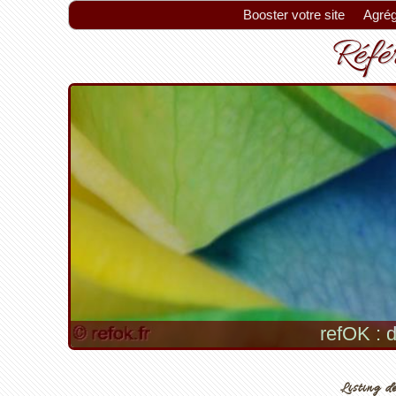
Booster votre site
Agrég
Référ
refOK : d
Listing de