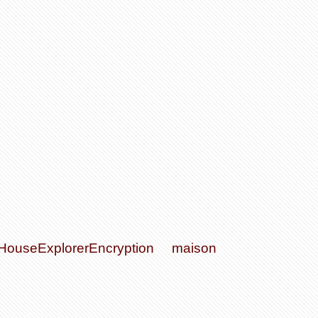
ouseExplorerEncryption
maison