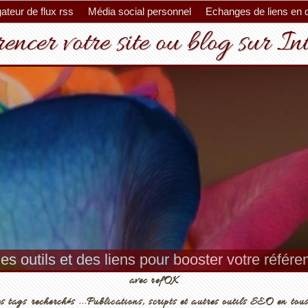
ateur de flux rss
Média social personnel
Echanges de liens en 
encer votre site ou blog sur In
es outils et des liens pour booster votre référ
avec refOK
s tags recherchés ...Publications, scripts et autres outils SEO en tous