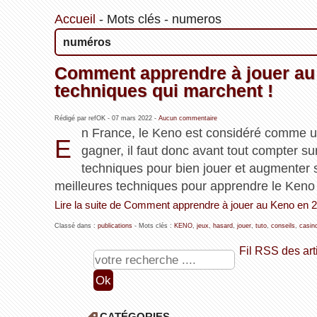
Accueil
-
Mots clés
-
numeros
numéros
Comment apprendre à jouer au K
techniques qui marchent !
Rédigé par refOK -
07 mars 2022
-
Aucun commentaire
n France, le Keno est considéré comme un 
E
gagner, il faut donc avant tout compter sur
techniques pour bien jouer et augmenter 
meilleures techniques pour apprendre le Keno 
Lire la suite de Comment apprendre à jouer au Keno en 20
Classé dans :
publications
- Mots clés :
KENO
,
jeux
,
hasard
,
jouer
,
tuto
,
conseils
,
casin
Fil RSS des art
CATÉGORIES