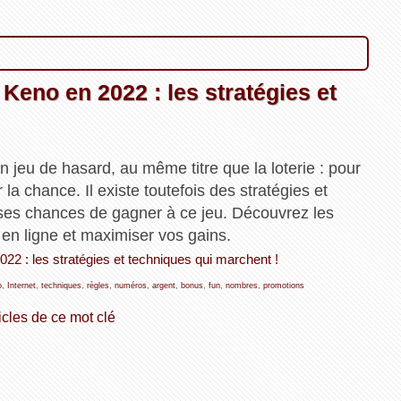
eno en 2022 : les stratégies et
jeu de hasard, au même titre que la loterie : pour
 la chance. Il existe toutefois des stratégies et
ses chances de gagner à ce jeu. Découvrez les
en ligne et maximiser vos gains.
22 : les stratégies et techniques qui marchent !
o
,
Internet
,
techniques
,
règles
,
numéros
,
argent
,
bonus
,
fun
,
nombres
,
promotions
icles de ce mot clé