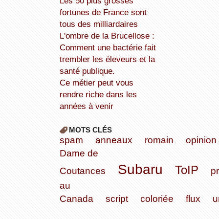
Les 50 plus grosses
fortunes de France sont
tous des milliardaires
L'ombre de la Brucellose :
Comment une bactérie fait
trembler les éleveurs et la
santé publique.
Ce métier peut vous
rendre riche dans les
années à venir
MOTS CLÉS
spam
anneaux
romain
opinion
Dame de
Subaru
ToIP
Coutances
p
au
Canada
script
coloriée
flux
u