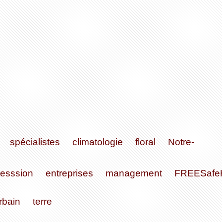
spécialistes
climatologie
floral
Notre-
resssion
entreprises
management
FREESafeH
rbain
terre