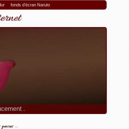
dur
fonds d'écran Naruto
ternet
encement .
 genres ...