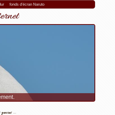
dur
fonds d'écran Naruto
ternet
 genres ...