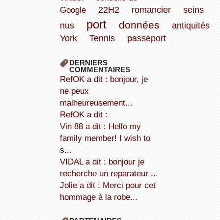
Google
22H2
romancier
seins
port
données
nus
antiquités
York
Tennis
passeport
DERNIERS
COMMENTAIRES
refOK a dit : bonjour, je
ne peux
malheureusement...
refOK a dit :
Vin 88 a dit : Hello my
family member! I wish to
s...
VIDAL a dit : bonjour je
recherche un reparateur ...
Jolie a dit : Merci pour cet
hommage à la robe...