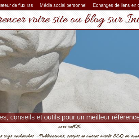
ateur de flux rss
Média social personnel
Echanges de liens en 
encer votre site ou blog sur In
Des outils et scripts SEO pour votre site web.
avec refOK
s tags recherchés ...Publications, scripts et autres outils SEO en tous