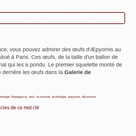
ce, vous pouvez admirer des œufs d'Æpyornis au
itué à Paris. Ces œufs, de la taille d'un ballon de
mal qui les a pondu. Le premier squelette monté de
e derrière les œufs dans la
Galerie de
ntologie
,
Madagascar
,
oeuf
,
reconstitué
,
archéologie
,
aepyornis
,
découverte
icles de ce mot clé