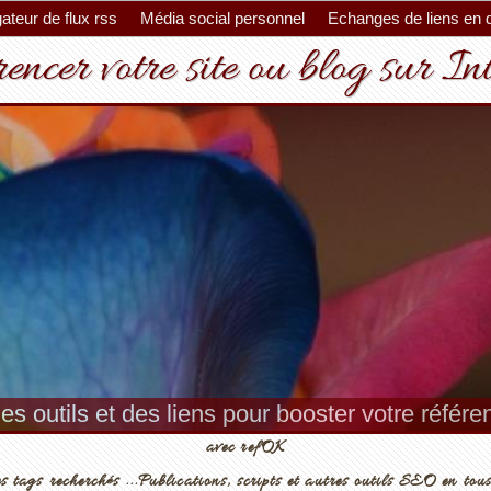
ateur de flux rss
Média social personnel
Echanges de liens en 
encer votre site ou blog sur In
es outils et des liens pour booster votre référ
avec refOK
s tags recherchés ...Publications, scripts et autres outils SEO en tous