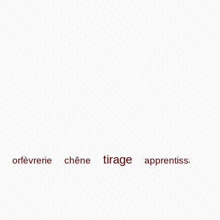
tirage
orfèvrerie
chêne
apprentissage