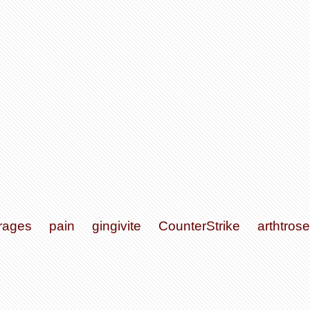
rages
pain
gingivite
CounterStrike
arthtrose