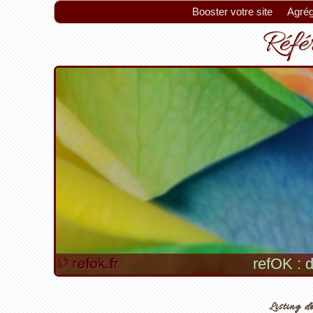
Booster votre site
Agrég
Référ
refOK : d
Listing de