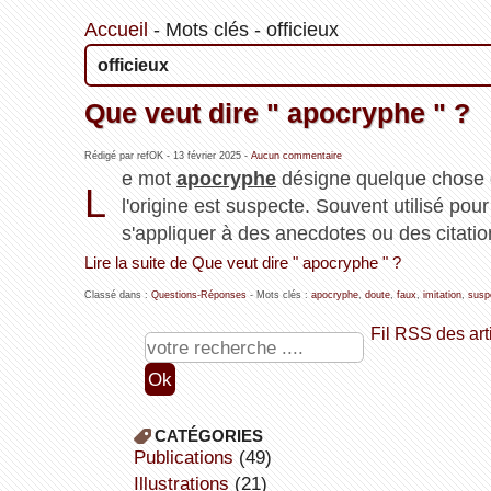
Accueil
-
Mots clés
-
officieux
officieux
Que veut dire " apocryphe " ?
Rédigé par refOK -
13 février 2025
-
Aucun commentaire
e mot
apocryphe
désigne quelque chose
L
l'origine est suspecte. Souvent utilisé pour
s'appliquer à des anecdotes ou des citation
Lire la suite de Que veut dire " apocryphe " ?
Classé dans :
Questions-Réponses
- Mots clés :
apocryphe
,
doute
,
faux
,
imitation
,
susp
Fil RSS des art
CATÉGORIES
publications
(49)
illustrations
(21)