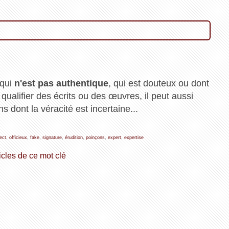
 qui
n'est pas authentique
, qui est douteux ou dont
 qualifier des écrits ou des œuvres, il peut aussi
s dont la véracité est incertaine...
ect
,
officieux
,
fake
,
signature
,
érudition
,
poinçons
,
expert
,
expertise
icles de ce mot clé