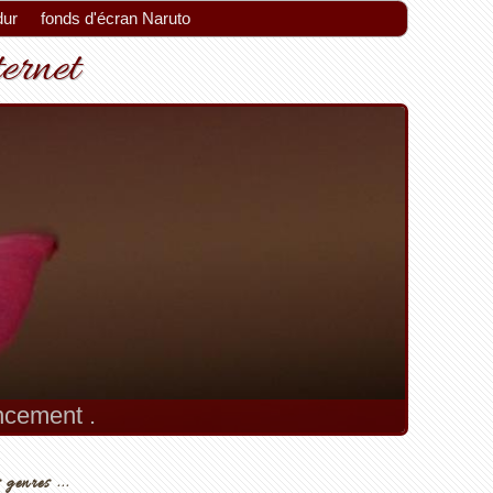
dur
fonds d'écran Naruto
ternet
encement .
 genres ...