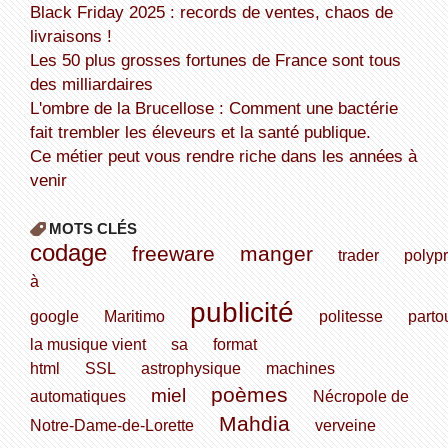
Black Friday 2025 : records de ventes, chaos de
livraisons !
Les 50 plus grosses fortunes de France sont tous
des milliardaires
L'ombre de la Brucellose : Comment une bactérie
fait trembler les éleveurs et la santé publique.
Ce métier peut vous rendre riche dans les années à
venir
MOTS CLÉS
codage
freeware
manger
trader
polyp
à
publicité
google
Maritimo
politesse
parto
la musique vient
sa
format
html
SSL
astrophysique
machines
poèmes
miel
automatiques
Nécropole de
Mahdia
Notre-Dame-de-Lorette
verveine