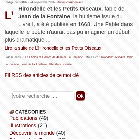
Rédigé par refOK -
24 septembre 2016
-
Aucun commentaire
Hirondelle et les Petits Oiseaux
, fable de
L’
Jean de la Fontaine
, la huitième issue du
Livre I, a été publiée en 1668. Une Fable dans
laquelle le poète n'aurait pas pu imaginer un début
plus dramatique ...
Lire la suite de L’Hirondelle et les Petits Oiseaux
Classé dans :
Les Fables et Contes de Jean de La Fontaine
- Mots clés :
hirondelle
,
oiseaux
,
fable
,
LaFontaine
,
Jean de La Fontaine
,
littérature
,
morale
Fil RSS des articles de ce mot clé
CATÉGORIES
publications
(49)
illustrations
(21)
découvrir le monde
(40)