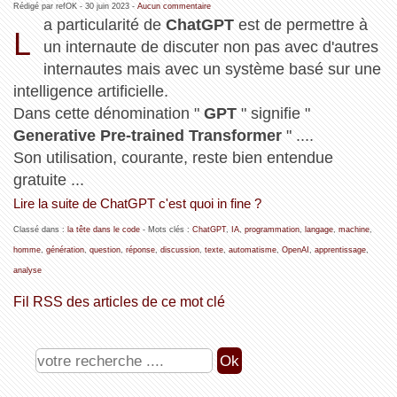
Rédigé par refOK -
30 juin 2023
-
Aucun commentaire
a particularité de
ChatGPT
est de permettre à
L
un internaute de discuter non pas avec d'autres
internautes mais avec un système basé sur une
intelligence artificielle.
Dans cette dénomination "
GPT
" signifie "
Generative Pre-trained Transformer
" ....
Son utilisation, courante, reste bien entendue
gratuite ...
Lire la suite de ChatGPT c'est quoi in fine ?
Classé dans :
la tête dans le code
- Mots clés :
ChatGPT
,
IA
,
programmation
,
langage
,
machine
,
homme
,
génération
,
question
,
réponse
,
discussion
,
texte
,
automatisme
,
OpenAI
,
apprentissage
,
analyse
Fil RSS des articles de ce mot clé