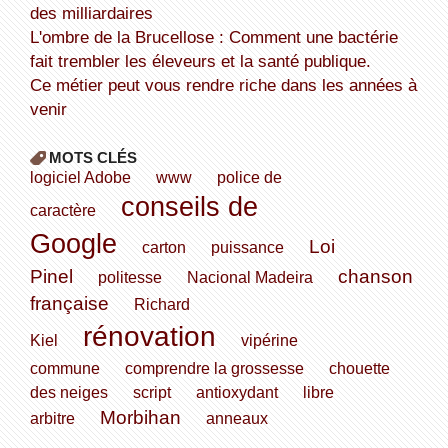
des milliardaires
L'ombre de la Brucellose : Comment une bactérie
fait trembler les éleveurs et la santé publique.
Ce métier peut vous rendre riche dans les années à
venir
MOTS CLÉS
logiciel Adobe
www
police de
conseils de
caractère
Google
Loi
carton
puissance
Pinel
chanson
politesse
Nacional Madeira
française
Richard
rénovation
Kiel
vipérine
commune
comprendre la grossesse
chouette
des neiges
script
antioxydant
libre
Morbihan
arbitre
anneaux