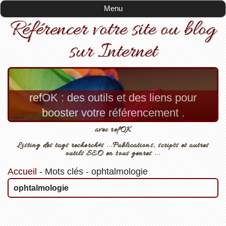
Menu
Référencer votre site ou blog
sur Internet
refOK : des outils et des liens pour
booster votre référencement .
avec refOK
Listing des tags recherchés ...Publications, scripts et autres
outils SEO en tous genres ...
Accueil
-
Mots clés
-
ophtalmologie
ophtalmologie