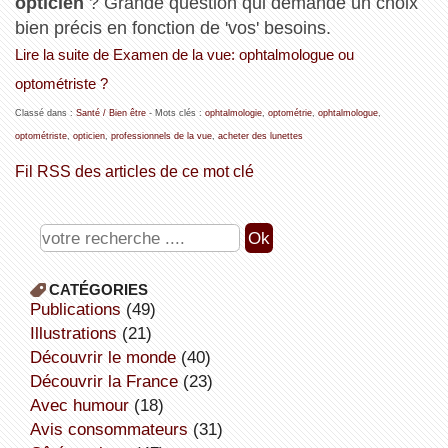
opticien
? Grande question qui demande un choix
bien précis en fonction de 'vos' besoins.
Lire la suite de Examen de la vue: ophtalmologue ou
optométriste ?
Classé dans :
Santé / Bien être
- Mots clés :
ophtalmologie
,
optométrie
,
ophtalmologue
,
optométriste
,
opticien
,
professionnels de la vue
,
acheter des lunettes
Fil RSS des articles de ce mot clé
CATÉGORIES
publications
(49)
illustrations
(21)
découvrir le monde
(40)
découvrir la France
(23)
avec humour
(18)
avis consommateurs
(31)