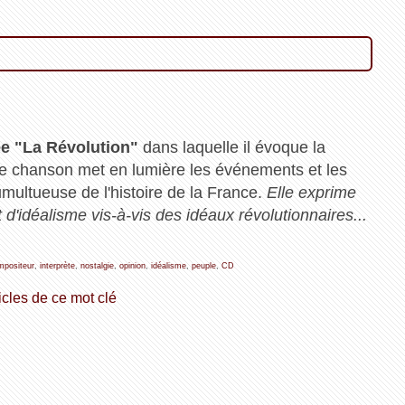
lée "La Révolution"
dans laquelle il évoque la
te chanson met en lumière les événements et les
multueuse de l'histoire de la France.
Elle exprime
d'idéalisme vis-à-vis des idéaux révolutionnaires...
mpositeur
,
interprète
,
nostalgie
,
opinion
,
idéalisme
,
peuple
,
CD
icles de ce mot clé