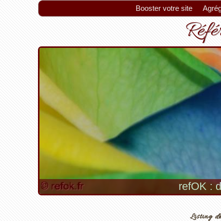
Booster votre site
Agrég
Référ
refOK : d
Listing de