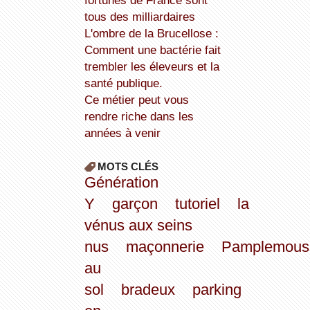
fortunes de France sont
tous des milliardaires
L'ombre de la Brucellose :
Comment une bactérie fait
trembler les éleveurs et la
santé publique.
Ce métier peut vous
rendre riche dans les
années à venir
MOTS CLÉS
Génération
Y
garçon
tutoriel
la
vénus aux seins
nus
maçonnerie
Pamplemous
au
sol
bradeux
parking