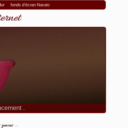
dur
fonds d'écran Naruto
ternet
encement .
 genres ...