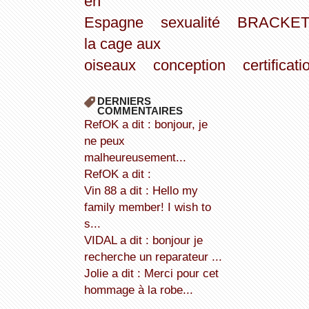
en
Espagne
sexualité
BRACKE
la cage aux
oiseaux
conception
certificati
DERNIERS
COMMENTAIRES
refOK a dit : bonjour, je
ne peux
malheureusement...
refOK a dit :
Vin 88 a dit : Hello my
family member! I wish to
s...
VIDAL a dit : bonjour je
recherche un reparateur ...
Jolie a dit : Merci pour cet
hommage à la robe...