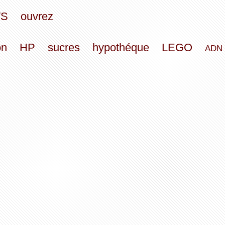
TS
ouvrez
on
HP
sucres
hypothéque
LEGO
ADN