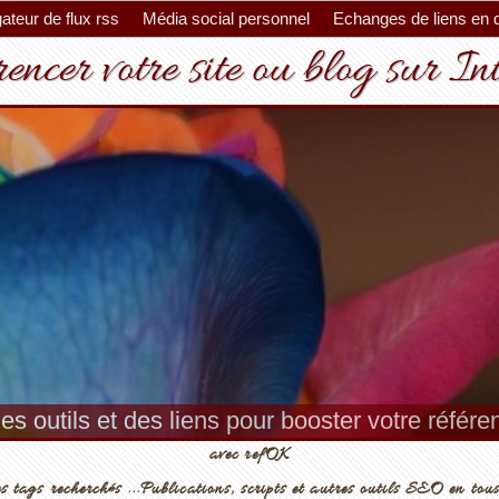
ateur de flux rss
Média social personnel
Echanges de liens en 
encer votre site ou blog sur In
es outils et des liens pour booster votre référ
avec refOK
s tags recherchés ...Publications, scripts et autres outils SEO en tous