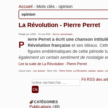
Accueil
-
Mots clés
-
opinion
opinion
La Révolution - Pierre Perret
Rédigé par refOK -
13 mai 2024
-
Aucun commentaire
ierre Perret a écrit une chanson intitu
P
Révolution française
et ses idéaux. Cet
figures emblématiques de cette période tu
également un certain sentiment de nostalgie et 
Lire la suite de La Révolution - Pierre Perret
Classé dans :
Les artistes
- Mots clés :
Pierre Perret
,
La Révolution
,
paroles
,
auteur
,
co
Fil RSS des art
CATÉGORIES
publications
(49)