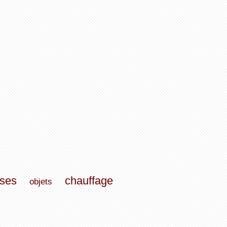
ses
chauffage
objets