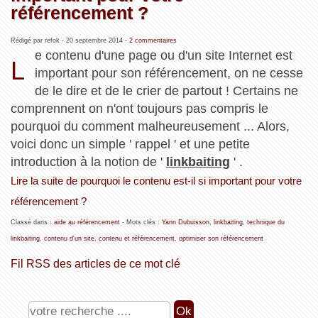
référencement ?
Rédigé par refok -
20 septembre 2014
-
2 commentaires
e contenu d'une page ou d'un site Internet est
L
important pour son référencement, on ne cesse
de le dire et de le crier de partout ! Certains ne
comprennent on n'ont toujours pas compris le
pourquoi du comment malheureusement ... Alors,
voici donc un simple ' rappel ' et une petite
introduction à la notion de '
linkbaiting
' .
Lire la suite de pourquoi le contenu est-il si important pour votre
référencement ?
Classé dans :
aide au référencement
- Mots clés :
Yann Dubuisson
,
linkbaiting
,
technique du
linkbaiting
,
contenu d'un site
,
contenu et référencement
,
optimiser son référencement
Fil RSS des articles de ce mot clé