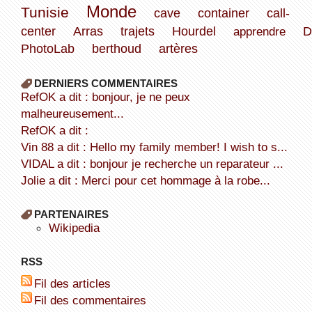
Monde
Tunisie
cave
container
call-
center
Arras
trajets
Hourdel
apprendre
D
PhotoLab
berthoud
artères
DERNIERS COMMENTAIRES
refOK a dit : bonjour, je ne peux
malheureusement...
refOK a dit :
Vin 88 a dit : Hello my family member! I wish to s...
VIDAL a dit : bonjour je recherche un reparateur ...
Jolie a dit : Merci pour cet hommage à la robe...
PARTENAIRES
wikipedia
RSS
Fil des articles
Fil des commentaires