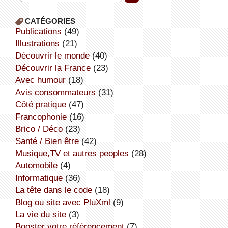
CATÉGORIES
publications
(49)
illustrations
(21)
découvrir le monde
(40)
découvrir la France
(23)
avec humour
(18)
avis consommateurs
(31)
côté pratique
(47)
Francophonie
(16)
Brico / Déco
(23)
Santé / Bien être
(42)
Musique,TV et autres peoples
(28)
Automobile
(4)
informatique
(36)
la tête dans le code
(18)
Blog ou site avec PluXml
(9)
la vie du site
(3)
booster votre référencement
(7)