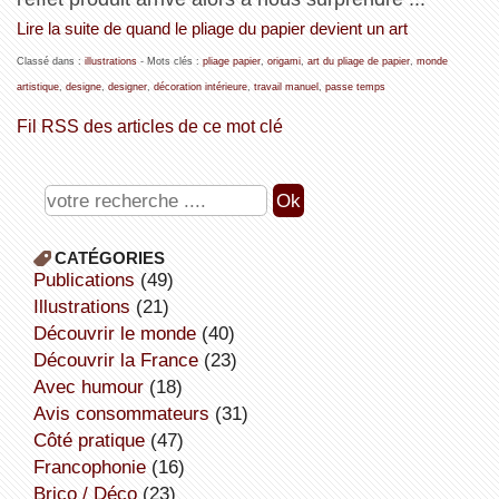
Lire la suite de quand le pliage du papier devient un art
Classé dans :
illustrations
- Mots clés :
pliage papier
,
origami
,
art du pliage de papier
,
monde
artistique
,
designe
,
designer
,
décoration intérieure
,
travail manuel
,
passe temps
Fil RSS des articles de ce mot clé
CATÉGORIES
publications
(49)
illustrations
(21)
découvrir le monde
(40)
découvrir la France
(23)
avec humour
(18)
avis consommateurs
(31)
côté pratique
(47)
Francophonie
(16)
Brico / Déco
(23)