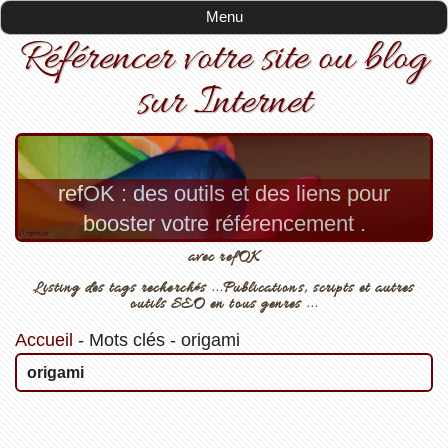
Menu
Référencer votre site ou blog
sur Internet
refOK : des outils et des liens pour
booster votre référencement .
avec refOK
Listing des tags recherchés ...Publications, scripts et autres
outils SEO en tous genres ...
Accueil
-
Mots clés
-
origami
origami