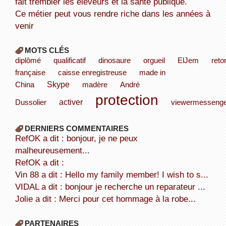
fait trembler les éleveurs et la santé publique.
Ce métier peut vous rendre riche dans les années à
venir
MOTS CLÉS
diplômé
qualificatif
dinosaure
orgueil
ElJem
retor
française
caisse enregistreuse
made in
Skype
China
madère
André
protection
activer
Dussolier
viewermesseng
DERNIERS COMMENTAIRES
refOK a dit : bonjour, je ne peux
malheureusement...
refOK a dit :
Vin 88 a dit : Hello my family member! I wish to s...
VIDAL a dit : bonjour je recherche un reparateur ...
Jolie a dit : Merci pour cet hommage à la robe...
PARTENAIRES