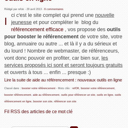
Rédigé par refok -
29 avril 2013
-
6 commentaires
ci c'est le site complet qui prend une
nouvelle
I
jeunesse
et pour compléter le blog du
référencement efficace
, vos propose des
outils
pour booster le référencement
de votre site, votre
blog, annuaire ou autre ... et là il y a du sérieux et
du lourd ! Nombre de webmaster, de référenceurs,
vont donc pouvoir en profiter, car bien sur,
les
services proposés ici sont et seront toujours gratuits
et ouverts à tous ... enfin ... presque :)
Lire la suite de aide au référencement : nouveaux outils en ligne
Classé dans :
booster votre référencement
- Mots clés :
refOK
,
booster votre référencement
,
booster référencement
,
aide au référencement
,
outils pour référencer un site
,
outils en ligne
,
outils
référencement en ligne
,
booster son site
,
référencer son site
Fil RSS des articles de ce mot clé