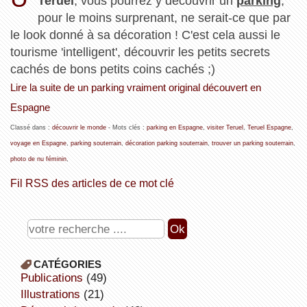
Teruel
, vous pourrez y découvrir un
parking
,
pour le moins surprenant, ne serait-ce que par
le look donné à sa décoration ! C'est cela aussi le
tourisme 'intelligent', découvrir les petits secrets
cachés de bons petits coins cachés ;)
Lire la suite de un parking vraiment original découvert en
Espagne
Classé dans :
découvrir le monde
- Mots clés :
parking en Espagne
,
visiter Teruel
,
Teruel Espagne
,
voyage en Espagne
,
parking souterrain
,
décoration parking souterrain
,
trouver un parking souterrain
,
photo de nu féminin
,
Fil RSS des articles de ce mot clé
CATÉGORIES
publications
(49)
illustrations
(21)