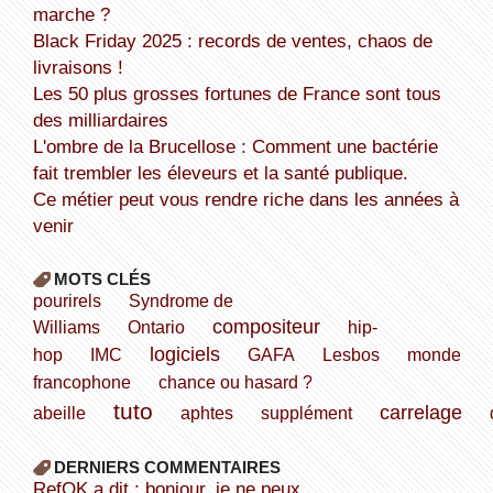
marche ?
Black Friday 2025 : records de ventes, chaos de
livraisons !
Les 50 plus grosses fortunes de France sont tous
des milliardaires
L'ombre de la Brucellose : Comment une bactérie
fait trembler les éleveurs et la santé publique.
Ce métier peut vous rendre riche dans les années à
venir
MOTS CLÉS
pourirels
Syndrome de
compositeur
Williams
Ontario
hip-
logiciels
hop
IMC
GAFA
Lesbos
monde
francophone
chance ou hasard ?
tuto
carrelage
abeille
aphtes
supplément
DERNIERS COMMENTAIRES
refOK a dit : bonjour, je ne peux