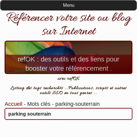
Menu
Référencer votre site ou blog
sur Internet
refOK : des outils et des liens pour
booster votre référencement .
avec refOK
Listing des tags recherchés ...Publications, scripts et autres
outils SEO en tous genres ...
Accueil
-
Mots clés
-
parking-souterrain
parking souterrain