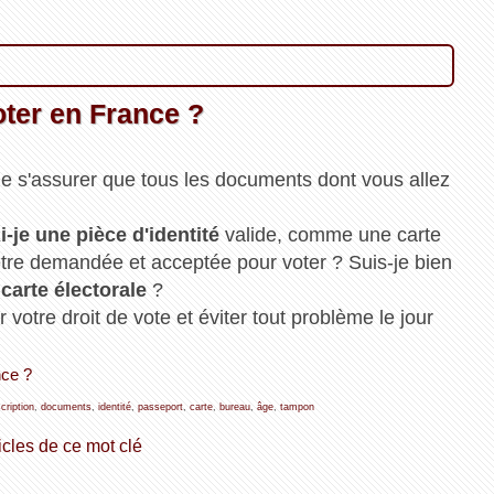
oter en France ?
 de s'assurer que tous les documents dont vous allez
i-je une pièce d'identité
valide, comme une carte
 être demandée et acceptée pour voter ? Suis-je bien
carte électorale
?
 votre droit de vote et éviter tout problème le jour
nce ?
scription
,
documents
,
identité
,
passeport
,
carte
,
bureau
,
âge
,
tampon
icles de ce mot clé