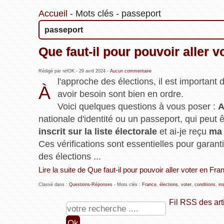
Accueil
-
Mots clés
-
passeport
passeport
Que faut-il pour pouvoir aller v
Rédigé par refOK -
29 avril 2024
-
Aucun commentaire
l'approche des élections, il est important
À
avoir besoin sont bien en ordre.
Voici quelques questions à vous poser :
A
nationale d'identité ou un passeport, qui peut
inscrit sur la liste électorale
et ai-je reçu
ma 
Ces vérifications sont essentielles pour garantir
des élections ...
Lire la suite de Que faut-il pour pouvoir aller voter en Fra
Classé dans :
Questions-Réponses
- Mots clés :
France
,
élections
,
voter
,
conditions
,
in
Fil RSS des art