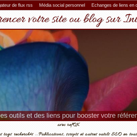
ateur de flux rss
Média social personnel
Echanges de liens en 
encer votre site ou blog sur In
es outils et des liens pour booster votre référ
avec refOK
s tags recherchés ...Publications, scripts et autres outils SEO en tous