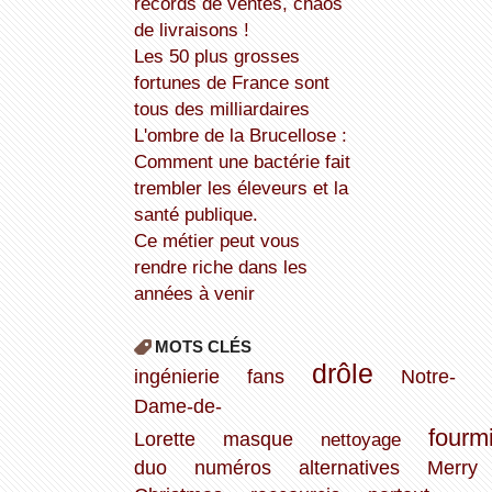
records de ventes, chaos
de livraisons !
Les 50 plus grosses
fortunes de France sont
tous des milliardaires
L'ombre de la Brucellose :
Comment une bactérie fait
trembler les éleveurs et la
santé publique.
Ce métier peut vous
rendre riche dans les
années à venir
MOTS CLÉS
drôle
ingénierie
fans
Notre-
Dame-de-
fourm
Lorette
masque
nettoyage
duo
numéros
alternatives
Merry