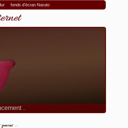
dur
fonds d'écran Naruto
ternet
encement .
 genres ...