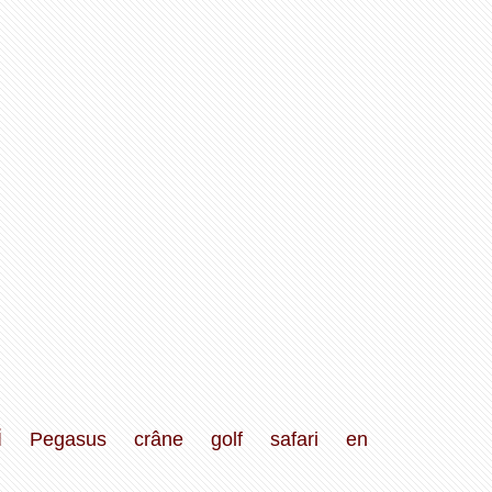
i
Pegasus
crâne
golf
safari
en