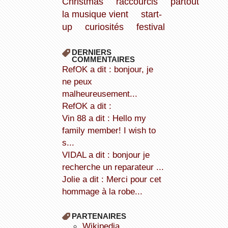
Christmas
raccourcis
partout
la musique vient
start-
up
curiosités
festival
DERNIERS
COMMENTAIRES
refOK a dit : bonjour, je
ne peux
malheureusement...
refOK a dit :
Vin 88 a dit : Hello my
family member! I wish to
s...
VIDAL a dit : bonjour je
recherche un reparateur ...
Jolie a dit : Merci pour cet
hommage à la robe...
PARTENAIRES
wikipedia