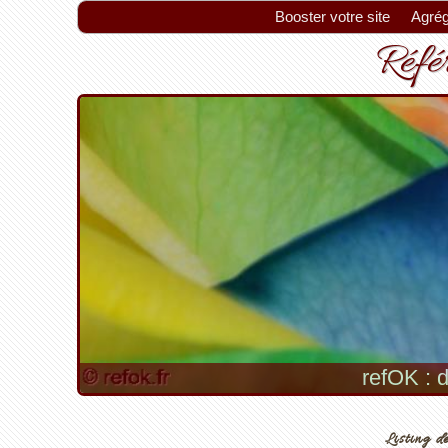
Booster votre site
Agrég
Référ
refOK : d
Listing de