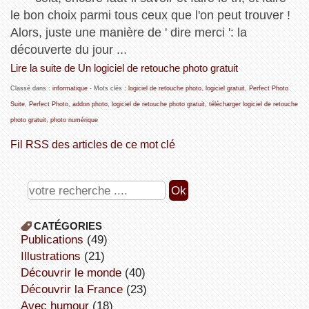
le bon choix parmi tous ceux que l'on peut trouver !
Alors, juste une manière de ' dire merci ': la
découverte du jour ...
Lire la suite de Un logiciel de retouche photo gratuit
Classé dans :
informatique
- Mots clés :
logiciel de retouche photo
,
logiciel gratuit
,
Perfect Photo
Suite
,
Perfect Photo
,
addon photo
,
logiciel de retouche photo gratuit
,
télécharger logiciel de retouche
photo gratuit
,
photo numérique
Fil RSS des articles de ce mot clé
CATÉGORIES
publications
(49)
illustrations
(21)
découvrir le monde
(40)
découvrir la France
(23)
avec humour
(18)