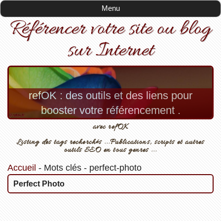
Menu
Référencer votre site ou blog
sur Internet
refOK : des outils et des liens pour
booster votre référencement .
avec refOK
Listing des tags recherchés ...Publications, scripts et autres
outils SEO en tous genres ...
Accueil
-
Mots clés
-
perfect-photo
Perfect Photo