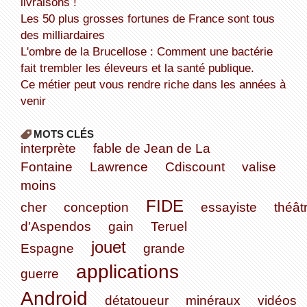
livraisons !
Les 50 plus grosses fortunes de France sont tous
des milliardaires
L'ombre de la Brucellose : Comment une bactérie
fait trembler les éleveurs et la santé publique.
Ce métier peut vous rendre riche dans les années à
venir
MOTS CLÉS
interprète
fable de Jean de La
Fontaine
Lawrence
Cdiscount
valise
moins
FIDE
cher
conception
essayiste
théât
d'Aspendos
gain
Teruel
jouet
Espagne
grande
applications
guerre
Android
détatoueur
minéraux
vidéos