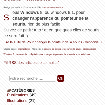
Rédigé par refOK -
27 septembre 2014
-
Aucun commentaire
ous
Windows
8, ou windows 8.1, pour
S
changer l'apparence du pointeur de la
souris
, rien de plus facile !
Suivez ce petit ' tuto ' et en quelques clics de souris
ce sera fait :)
Lire la suite de Pour changer le pointeur de la souris - windows 8
Classé dans :
informatique
- Mots clés :
pointeur de souris
,
curseur de la souris
,
personnaliser
Windows 8
,
panneau de config Windows
,
changer le pointeur de la souris sous Windows
Fil RSS des articles de ce mot clé
CATÉGORIES
publications
(49)
illustrations
(21)