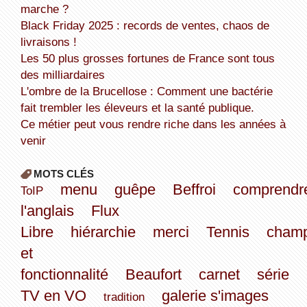
marche ?
Black Friday 2025 : records de ventes, chaos de
livraisons !
Les 50 plus grosses fortunes de France sont tous
des milliardaires
L'ombre de la Brucellose : Comment une bactérie
fait trembler les éleveurs et la santé publique.
Ce métier peut vous rendre riche dans les années à
venir
MOTS CLÉS
menu
guêpe
Beffroi
comprendr
ToIP
l'anglais
Flux
Libre
hiérarchie
merci
Tennis
champ
et
fonctionnalité
Beaufort
carnet
série
TV en VO
galerie s'images
tradition