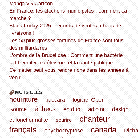
Manga VS Cartoon
En France, les élections municipales : comment ça
marche ?
Black Friday 2025 : records de ventes, chaos de
livraisons !
Les 50 plus grosses fortunes de France sont tous
des milliardaires
L'ombre de la Brucellose : Comment une bactérie
fait trembler les éleveurs et la santé publique.
Ce métier peut vous rendre riche dans les années à
venir
MOTS CLÉS
nourriture
baccara
logiciel Open
échecs
Source
en duo
adjoint
design
chanteur
et fonctionnalité
sourire
français
canada
onychocryptose
Richa