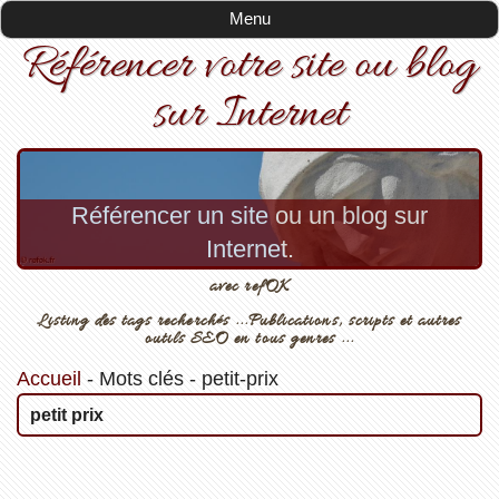
Menu
Référencer votre site ou blog
sur Internet
Référencer un site ou un blog sur
Internet.
avec refOK
Listing des tags recherchés ...Publications, scripts et autres
outils SEO en tous genres ...
Accueil
-
Mots clés
-
petit-prix
petit prix