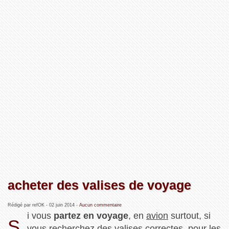
acheter des valises de voyage
Rédigé par refOK -
02 juin 2014
-
Aucun commentaire
i vous
partez en voyage
, en
avion
surtout, si
S
vous recherchez des valises correctes, pour les