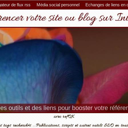
ateur de flux rss
Média social personnel
Echanges de liens en 
encer votre site ou blog sur In
es outils et des liens pour booster votre référ
avec refOK
s tags recherchés ...Publications, scripts et autres outils SEO en tous