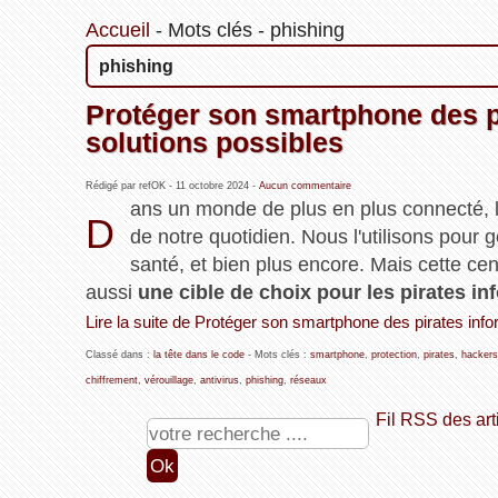
Accueil
-
Mots clés
-
phishing
phishing
Protéger son smartphone des pi
solutions possibles
Rédigé par refOK -
11 octobre 2024
-
Aucun commentaire
ans un monde de plus en plus connecté, 
D
de notre quotidien. Nous l'utilisons pour
santé, et bien plus encore. Mais cette cen
aussi
une cible de choix pour les pirates i
Lire la suite de Protéger son smartphone des pirates info
Classé dans :
la tête dans le code
- Mots clés :
smartphone
,
protection
,
pirates
,
hackers
chiffrement
,
vérouillage
,
antivirus
,
phishing
,
réseaux
Fil RSS des art