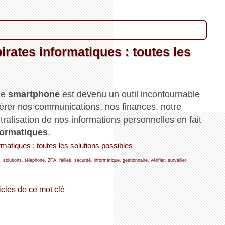
rates informatiques : toutes les
le
smartphone
est devenu un outil incontournable
 gérer nos communications, nos finances, notre
tralisation de nos informations personnelles en fait
nformatiques
.
rmatiques : toutes les solutions possibles
,
solutions
,
téléphone
,
2FA
,
failles
,
sécurité
,
informatique
,
gestionnaire
,
vérifier
,
surveiller
,
icles de ce mot clé