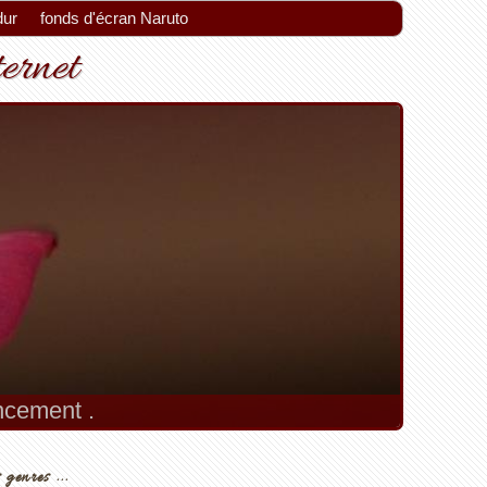
dur
fonds d'écran Naruto
ternet
encement .
 genres ...