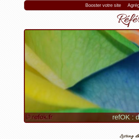
Booster votre site
Agrég
Référ
refOK : d
Listing de