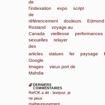
de
l'indexation
expo
script
de
référencement
douleurs
Edmond
Rostand
voyage au
Canada
vieillesse
performances
sexuelles
relayer
des
articles
statues
fer
paysage
Google
Images
vieux port de
Mahdia
DERNIERS
COMMENTAIRES
refOK a dit : bonjour, je
ne peux
malheureusement...