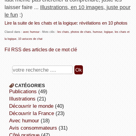
laisser faire ...
Illustrations, en 10 images, juste pour
le fun
:)
Lire la suite de les chats et la logique: révélations en 10 photos
Classé dans :
avec humour
- Mots clés :
les chats
,
photos de chats
,
humour
,
logique
,
les chats et
la logique
,
10 astuces de chat
Fil RSS des articles de ce mot clé
CATÉGORIES
publications
(49)
illustrations
(21)
découvrir le monde
(40)
découvrir la France
(23)
avec humour
(18)
avis consommateurs
(31)
côté pratique
(47)