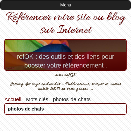
Menu
Référencer votre site ou blog
sur Internet
refOK : des outils et des liens pour
booster votre référencement .
avec refOK
Listing des tags recherchés ...Publications, scripts et autres
outils SEO en tous genres ...
Accueil
-
Mots clés
-
photos-de-chats
photos de chats