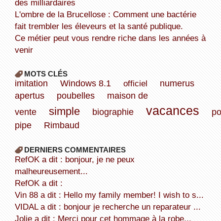
des milliardaires
L'ombre de la Brucellose : Comment une bactérie
fait trembler les éleveurs et la santé publique.
Ce métier peut vous rendre riche dans les années à
venir
MOTS CLÉS
imitation
Windows 8.1
officiel
numerus
apertus
poubelles
maison de
vacances
simple
vente
biographie
po
pipe
Rimbaud
DERNIERS COMMENTAIRES
refOK a dit : bonjour, je ne peux
malheureusement...
refOK a dit :
Vin 88 a dit : Hello my family member! I wish to s...
VIDAL a dit : bonjour je recherche un reparateur ...
Jolie a dit : Merci pour cet hommage à la robe...